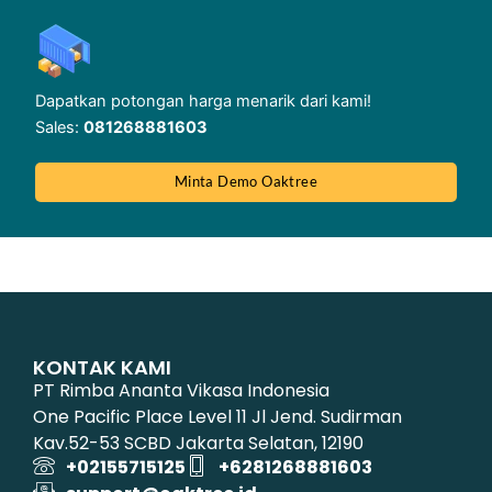
Dapatkan potongan harga menarik dari kami!
Sales:
081268881603
Minta Demo Oaktree
KONTAK KAMI
PT Rimba Ananta Vikasa Indonesia
One Pacific Place Level 11 Jl Jend. Sudirman
Kav.52-53 SCBD Jakarta Selatan, 12190
+02155715125
+6281268881603