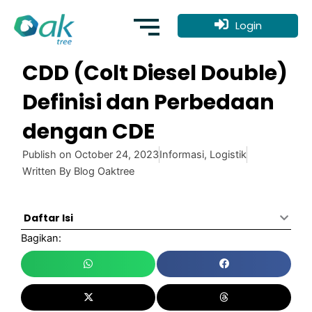
Skip
to
Login
content
CDD (Colt Diesel Double)
Definisi dan Perbedaan
dengan CDE
Publish on
October 24, 2023
Informasi
,
Logistik
Written By
Blog Oaktree
Daftar Isi
Bagikan: