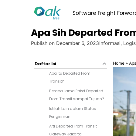
Skip
to
Software Freight Forwar
content
Apa Sih Departed From
Publish on
December 6, 2023
Informasi
,
Logis
Home
»
Apa
Daftar Isi
Apa itu Departed From
Transit?
Berapa Lama Paket Departed
From Transit sampai Tujuan?
Istilah Lain dalam Status
Pengiriman
Arti Departed From Transit
Gateway Jakarta