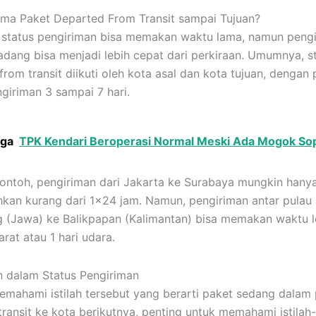
ma Paket Departed From Transit sampai Tujuan?
status pengiriman bisa memakan waktu lama, namun peng
dang bisa menjadi lebih cepat dari perkiraan. Umumnya, s
rom transit diikuti oleh kota asal dan kota tujuan, dengan 
giriman 3 sampai 7 hari.
uga
TPK Kendari Beroperasi Normal Meski Ada Mogok Sop
ontoh, pengiriman dari Jakarta ke Surabaya mungkin hany
an kurang dari 1×24 jam. Namun, pengiriman antar pulau 
 (Jawa) ke Balikpapan (Kalimantan) bisa memakan waktu le
arat atau 1 hari udara.
in dalam Status Pengiriman
emahami istilah tersebut yang berarti paket sedang dalam 
transit ke kota berikutnya, penting untuk memahami istilah-i