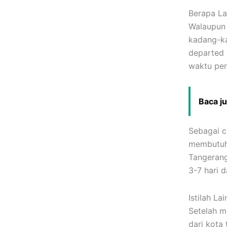
Berapa La
Walaupun 
kadang-ka
departed f
waktu pen
Baca j
Sebagai c
membutuhk
Tangerang
3-7 hari d
Istilah La
Setelah m
dari kota 