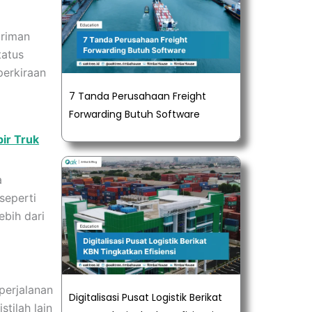
iriman
tatus
perkiraan
7 Tanda Perusahaan Freight
Forwarding Butuh Software
ir Truk
a
seperti
bih dari
perjalanan
Digitalisasi Pusat Logistik Berikat
stilah lain