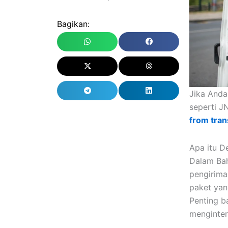
Bagikan:
Jika Anda
seperti JN
from tran
Apa itu D
Dalam Bah
pengirima
paket yan
Penting b
menginter