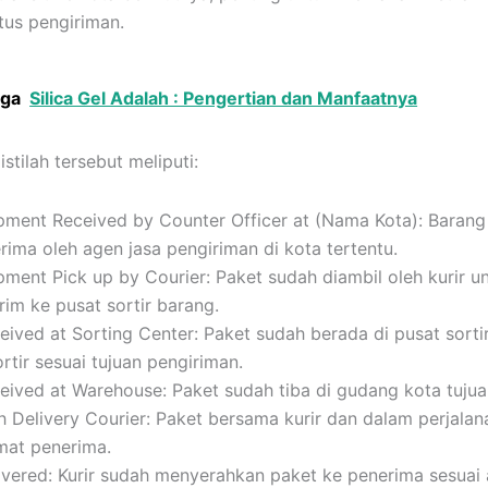
tus pengiriman.
uga
Silica Gel Adalah : Pengertian dan Manfaatnya
stilah tersebut meliputi:
pment Received by Counter Officer at (Nama Kota): Barang
erima oleh agen jasa pengiriman di kota tertentu.
pment Pick up by Courier: Paket sudah diambil oleh kurir u
irim ke pusat sortir barang.
eived at Sorting Center: Paket sudah berada di pusat sorti
ortir sesuai tujuan pengiriman.
eived at Warehouse: Paket sudah tiba di gudang kota tujua
h Delivery Courier: Paket bersama kurir dan dalam perjalan
mat penerima.
ivered: Kurir sudah menyerahkan paket ke penerima sesuai