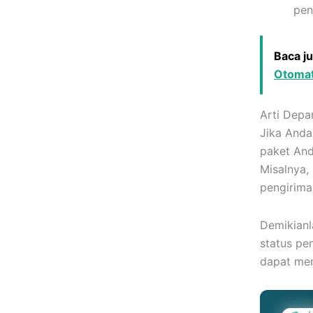
pen
Baca j
Otomat
Arti Depa
Jika Anda
paket And
Misalnya,
pengirima
Demikianla
status pe
dapat me