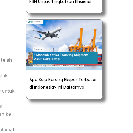
KBN Untuk Tingkatkan Efisiensi
 telah
ntuk
Apa Saja Barang Ekspor Terbesar
di Indonesia? Ini Daftarnya
r untuk
n.
an ke
 alamat