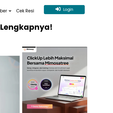
Login
ber
Cek Resi
n Lengkapnya!