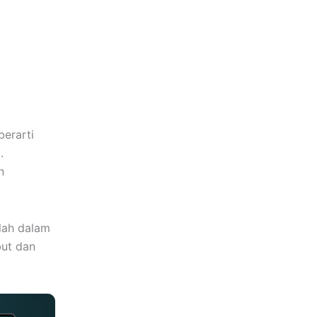
berarti
.
n
ilah dalam
but dan