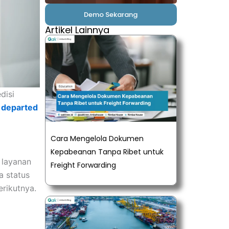
Demo Sekarang
Artikel Lainnya
disi
h
departed
Cara Mengelola Dokumen
Kepabeanan Tanpa Ribet untuk
 layanan
Freight Forwarding
a status
rikutnya.