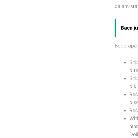
dalam sta
Baca j
Beberapa i
Shi
dit
Shi
dik
Rec
dis
Rec
Wit
ala
Del