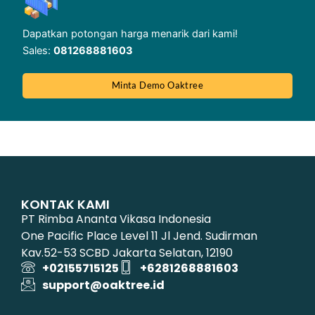
Dapatkan potongan harga menarik dari kami!
Sales:
081268881603
Minta Demo Oaktree
KONTAK KAMI
PT Rimba Ananta Vikasa Indonesia
One Pacific Place Level 11 Jl Jend. Sudirman
Kav.52-53 SCBD Jakarta Selatan, 12190
+02155715125
+6281268881603
support@oaktree.id