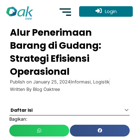
Skip
to
Login
content
Alur Penerimaan
Barang di Gudang:
Strategi Efisiensi
Operasional
Publish on
January 25, 2024
Informasi
,
Logistik
Written By
Blog Oaktree
Daftar Isi
Bagikan: