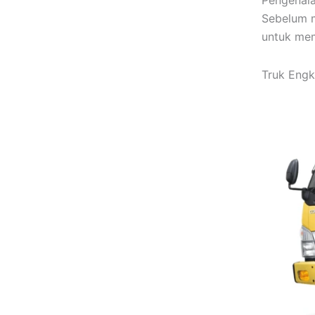
Pengenala
Sebelum m
untuk mem
Truk Engk