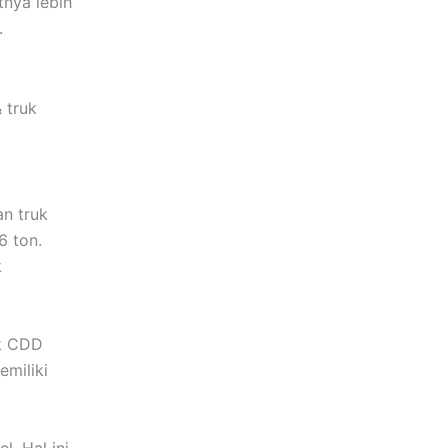
nya lebih
.
 truk
n truk
6 ton.
k
uk CDD
miliki
.