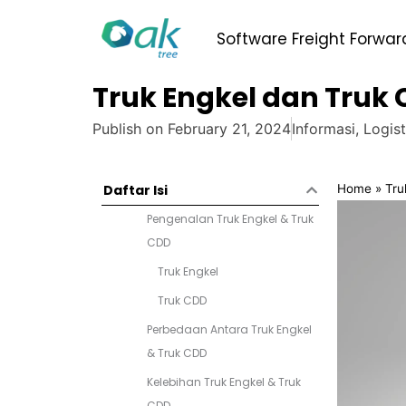
Skip
to
Software Freight Forwar
content
Truk Engkel dan Tru
Publish on
February 21, 2024
Informasi
,
Logist
Home
»
Tru
Daftar Isi
Pengenalan Truk Engkel & Truk
CDD
Truk Engkel
Truk CDD
Perbedaan Antara Truk Engkel
& Truk CDD
Kelebihan Truk Engkel & Truk
CDD