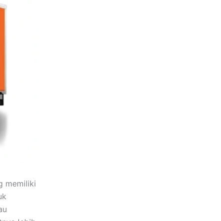
g memiliki
uk
au