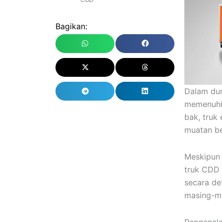
Bagikan:
Dalam dun
memenuhi 
bak, truk
muatan be
Meskipun 
truk CDD 
secara de
masing-m