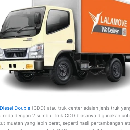
 Diesel Double
(CDD) atau truk center adalah jenis truk yan
u roda dengan 2 sumbu. Truk CDD biasanya digunakan unt
t muatan yang lebih berat, seperti hasil pertambangan at