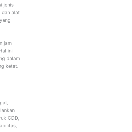
 jenis
 dan alat
 yang
an jam
al ini
ang dalam
g ketat.
pat,
alankan
truk CDD,
bilitas,