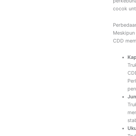
perkebuna
cocok unt
Perbedaan
Meskipun 
CDD memil
Kap
Tru
CDD
Per
pen
Jum
Tru
mem
sta
Uk