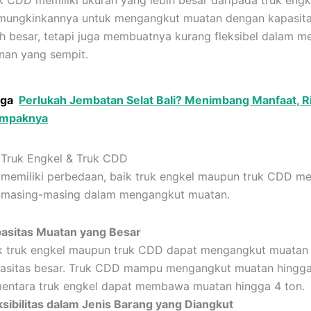
k CDD memiliki ukuran yang lebih besar daripada truk engke
ungkinkannya untuk mengangkut muatan dengan kapasit
ih besar, tetapi juga membuatnya kurang fleksibel dalam m
anan yang sempit.
uga
Perlukah Jembatan Selat Bali? Menimbang Manfaat, Ri
ampaknya
 Truk Engkel & Truk CDD
memiliki perbedaan, baik truk engkel maupun truk CDD mem
n masing-masing dalam mengangkut muatan.
asitas Muatan yang Besar
k truk engkel maupun truk CDD dapat mengangkut muatan
asitas besar. Truk CDD mampu mengangkut muatan hingga
entara truk engkel dapat membawa muatan hingga 4 ton.
ksibilitas dalam Jenis Barang yang Diangkut