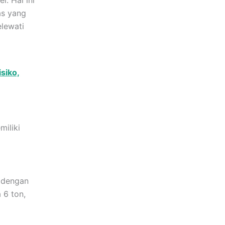
l. Hal ini
as yang
elewati
siko,
iliki
 dengan
 6 ton,