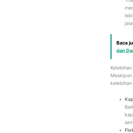
Tru
mem
leb
jal
Baca j
dan D
Kelebihan
Meskipun 
kelebiha
Kap
Bai
kap
sem
Fle