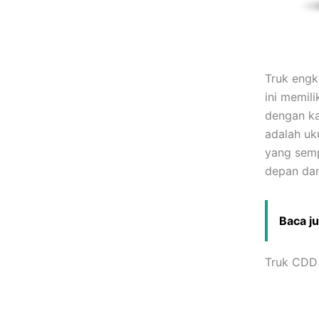
Truk engk
ini memil
dengan ka
adalah uk
yang semp
depan dan
Baca j
Truk CDD