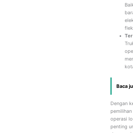
Bai
bar
ele
fle
Ter
Tru
ope
mem
kot
Baca j
Dengan ke
pemilihan
operasi l
penting u