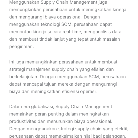
Menggunakan Supply Chain Management juga
memungkinkan perusahaan untuk meningkatkan kinerja
dan mengurangi biaya operasional. Dengan
menggunakan teknologi SCM, perusahaan dapat
memantau kinerja secara real-time, menganalisis data,
dan membuat tindak lanjut yang tepat untuk masalah
pengiriman.
Ini juga memungkinkan perusahaan untuk membuat
strategi manajemen supply chain yang efisien dan
berkelanjutan. Dengan menggunakan SCM, perusahaan
dapat mencapai tujuan mereka dengan mengurangi
biaya dan meningkatkan efisiensi operasi.
Dalam era globalisasi, Supply Chain Management
memainkan peran penting dalam meningkatkan
produktivitas dan menurunkan biaya operasional.
Dengan menggunakan strategi supply chain yang efektif,
perusahaan dapat memaksimalkan nilai bagi pelanggan.