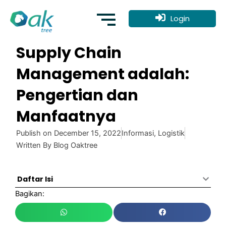
Skip
to
Login
content
Supply Chain
Management adalah:
Pengertian dan
Manfaatnya
Publish on
December 15, 2022
Informasi
,
Logistik
Written By
Blog Oaktree
Daftar Isi
Bagikan: