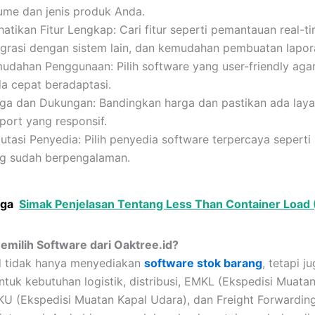
ume dan jenis produk Anda.
hatikan Fitur Lengkap: Cari fitur seperti pemantauan real-ti
egrasi dengan sistem lain, dan kemudahan pembuatan lapor
udahan Penggunaan: Pilih software yang user-friendly agar
a cepat beradaptasi.
ga dan Dukungan: Bandingkan harga dan pastikan ada lay
port yang responsif.
utasi Penyedia: Pilih penyedia software terpercaya seperti
g sudah berpengalaman.
uga
Simak Penjelasan Tentang Less Than Container Load 
milih Software dari Oaktree.id?
d tidak hanya menyediakan
software stok barang
, tetapi j
ntuk kebutuhan logistik, distribusi, EMKL (Ekspedisi Muata
KU (Ekspedisi Muatan Kapal Udara), dan Freight Forwardin