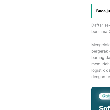
Baca j
Daftar se
bersama O
Mengelola
bergerak 
barang da
memudahka
logistik d
dengan te