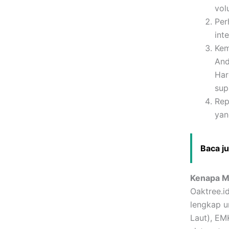
vol
Per
int
Kem
And
Har
sup
Rep
yan
Baca j
Kenapa Me
Oaktree.i
lengkap u
Laut), EM