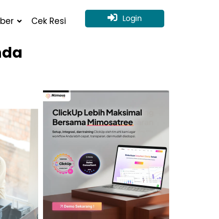
Login
ber
Cek Resi
nda