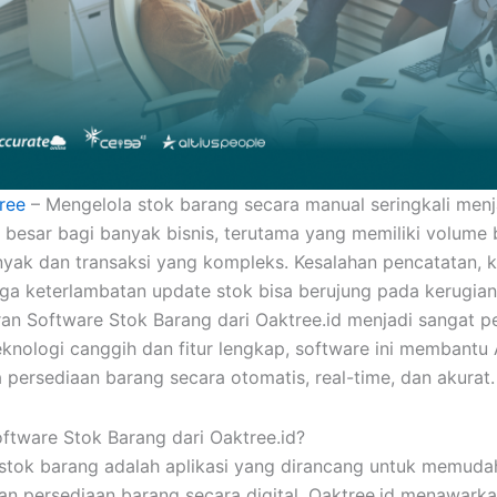
ree
– Mengelola stok barang secara manual seringkali menj
 besar bagi banyak bisnis, terutama yang memiliki volume
yak dan transaksi yang kompleks. Kesalahan pencatatan, k
gga keterlambatan update stok bisa berujung pada kerugian
eran Software Stok Barang dari Oaktree.id menjadi sangat pe
knologi canggih dan fitur lengkap, software ini membantu
 persediaan barang secara otomatis, real-time, dan akurat.
oftware Stok Barang dari Oaktree.id?
stok barang adalah aplikasi yang dirancang untuk memud
an persediaan barang secara digital. Oaktree.id menawarka