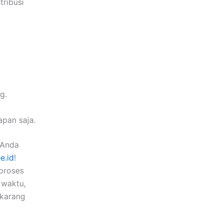
tribusi
g.
pan saja.
g Anda
e.id
!
 proses
 waktu,
ekarang