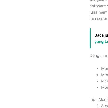
software 
juga memb
lain sepe
Baca j
yang L
Dengan me
Mem
Men
Mem
Men
Tips Memi
Ses