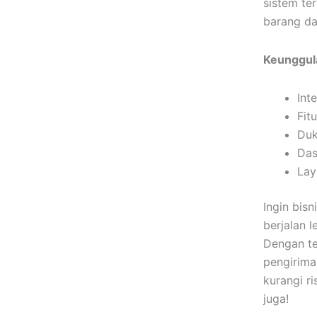
sistem ter
barang da
Keunggula
Int
Fit
Duk
Das
Lay
Ingin bisn
berjalan 
Dengan te
pengirima
kurangi r
juga!