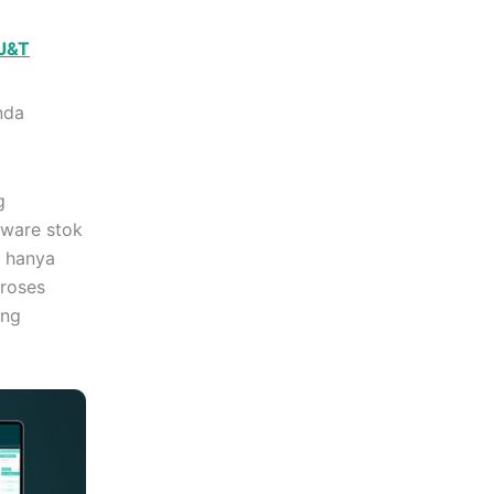
 J&T
nda
g
tware stok
k hanya
proses
ang