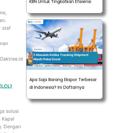
KBN Untuk Tingkatkan Efisiensi
me,
an.
 staf
anan
 Oaktree.id
Apa Saja Barang Ekspor Terbesar
(LCL)
di Indonesia? Ini Daftarnya
uga solusi
n Kapal
g. Dengan