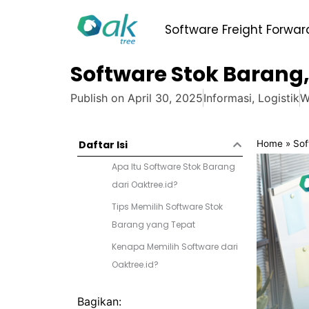
Skip
to
Software Freight Forwar
content
Software Stok Barang, 
Publish on
April 30, 2025
Informasi
,
Logistik
W
Home
»
Sof
Daftar Isi
Apa Itu Software Stok Barang
dari Oaktree.id?
Tips Memilih Software Stok
Barang yang Tepat
Kenapa Memilih Software dari
Oaktree.id?
Bagikan: