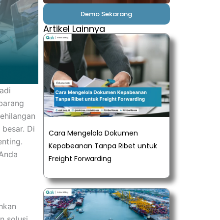
Demo Sekarang
Artikel Lainnya
adi
 barang
ehilangan
 besar. Di
Cara Mengelola Dokumen
nting.
Kepabeanan Tanpa Ribet untuk
 Anda
Freight Forwarding
ahkan
n solusi