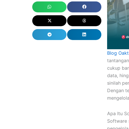
Blog Oakt
tantangan
cukup ban
data, hin
sinilah p
Dengan te
mengelola
Apa Itu S
Software 
pengelola