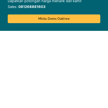
Dapatkan potongan harga menarik dari kami!
Sales:
081268881603
Minta Demo Oaktree