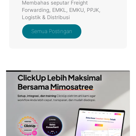
Membahas seputar Freight
Forwarding, EMKL, EMKU, PPJK,
Logistik & Distribusi
Semua Postingan