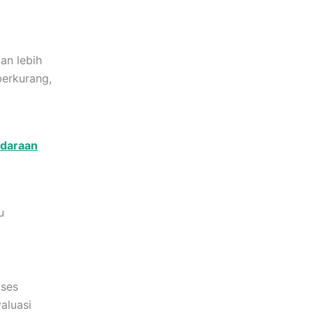
lan lebih
berkurang,
ndaraan
u
oses
aluasi