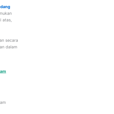
udang
emukan
 atas,
kan secara
tan dalam
lam
lam