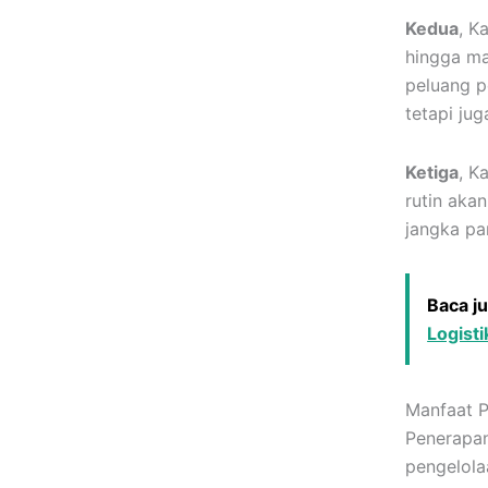
Kedua
, K
hingga ma
peluang p
tetapi jug
Ketiga
, K
rutin aka
jangka pa
Baca j
Logisti
Manfaat P
Penerapan
pengelolaa