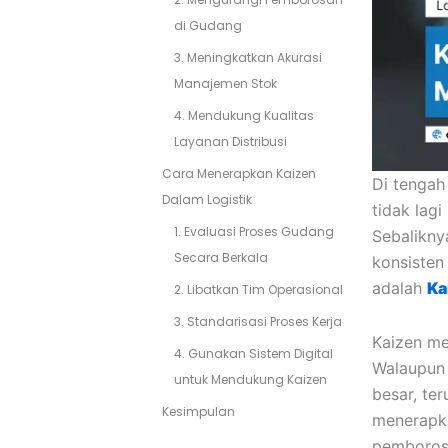
di Gudang
3. Meningkatkan Akurasi
Manajemen Stok
4. Mendukung Kualitas
Layanan Distribusi
Cara Menerapkan Kaizen
Di tengah
Dalam Logistik
tidak lag
1. Evaluasi Proses Gudang
Sebalikny
Secara Berkala
konsisten
adalah
Ka
2. Libatkan Tim Operasional
3. Standarisasi Proses Kerja
Kaizen me
4. Gunakan Sistem Digital
Walaupun 
untuk Mendukung Kaizen
besar, te
Kesimpulan
menerapka
pemborosa