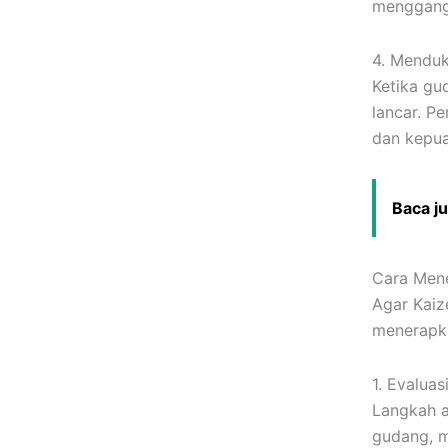
menggangg
4. Menduk
Ketika gud
lancar. P
dan kepua
Baca j
Cara Mene
Agar Kaiz
menerapka
1. Evalua
Langkah a
gudang, m