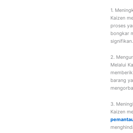
1. Mening
Kaizen me
proses ya
bongkar m
signifikan
2. Mengu
Melalui K
memberika
barang ya
mengorban
3. Mening
Kaizen me
pemantau
menghinda