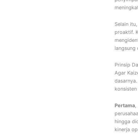
meningkat
Selain it
proaktif.
mengident
langsung 
Prinsip D
Agar Kaiz
dasarnya.
konsisten
Pertama
,
perusahaa
hingga di
kinerja o