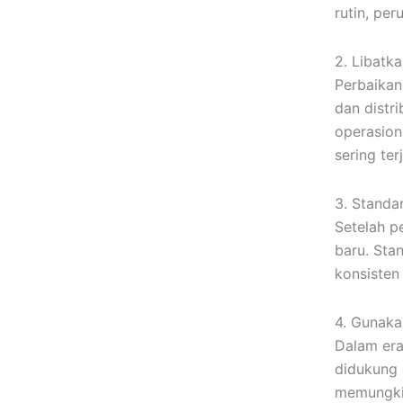
rutin, per
2. Libatk
Perbaikan 
dan distr
operasio
sering terj
3. Standar
Setelah p
baru. Sta
konsisten
4. Gunaka
Dalam era
didukung 
memungkin