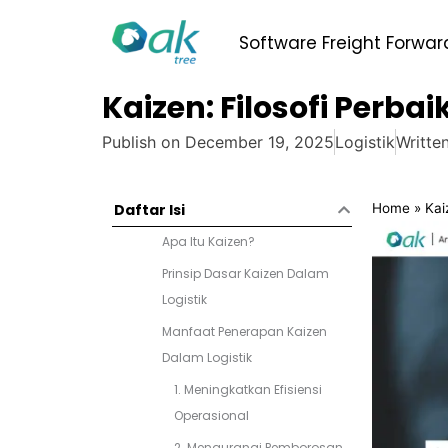
Skip
to
Software Freight Forwar
content
Kaizen: Filosofi Per
Publish on
December 19, 2025
Logistik
Writte
Home
»
Kai
Daftar Isi
Apa Itu Kaizen?
Prinsip Dasar Kaizen Dalam
Logistik
Manfaat Penerapan Kaizen
Dalam Logistik
1. Meningkatkan Efisiensi
Operasional
2. Mengurangi Pemborosan