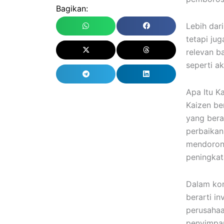
Bagikan:
Lebih dari
tetapi jug
relevan b
seperti ak
Apa Itu K
Kaizen be
yang bera
perbaikan
mendorong
peningkat
Dalam kon
berarti in
perusahaa
penyimpan