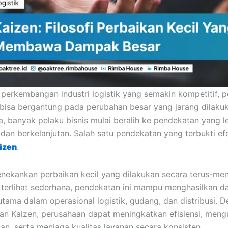
 perkembangan industri logistik yang semakin kompetitif, 
i bisa bergantung pada perubahan besar yang jarang dilaku
a, banyak pelaku bisnis mulai beralih ke pendekatan yang l
 dan berkelanjutan. Salah satu pendekatan yang terbukti efe
izen
.
nekankan perbaikan kecil yang dilakukan secara terus-men
terlihat sederhana, pendekatan ini mampu menghasilkan 
rutama dalam operasional logistik, gudang, dan distribusi. 
n Kaizen, perusahaan dapat meningkatkan efisiensi, meng
n, serta menjaga kualitas layanan secara konsisten.