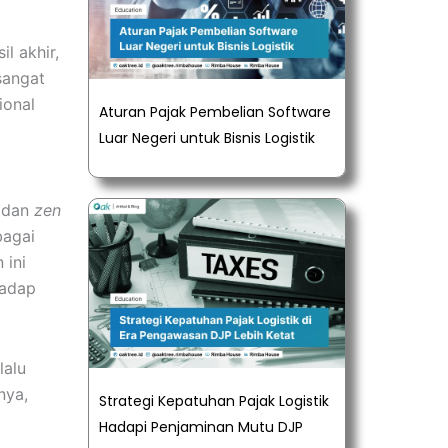
l akhir,
 sangat
ional
Aturan Pajak Pembelian Software
Luar Negeri untuk Bisnis Logistik
n dan
zen
bagai
 ini
hadap
lalu
nya,
Strategi Kepatuhan Pajak Logistik
Hadapi Penjaminan Mutu DJP
a