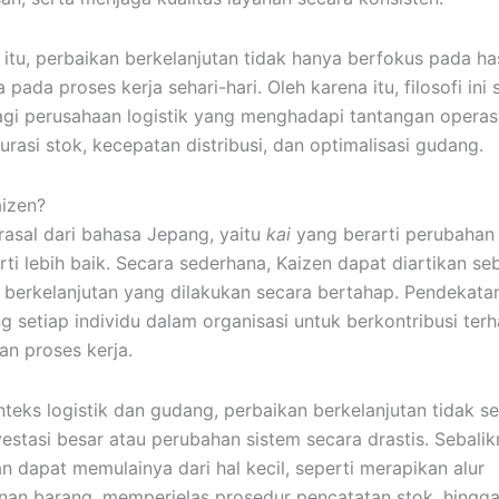
 itu, perbaikan berkelanjutan tidak hanya berfokus pada hasi
a pada proses kerja sehari-hari. Oleh karena itu, filosofi ini
agi perusahaan logistik yang menghadapi tantangan operas
urasi stok, kecepatan distribusi, dan optimalisasi gudang.
aizen?
rasal dari bahasa Jepang, yaitu
kai
yang berarti perubaha
rti lebih baik. Secara sederhana, Kaizen dapat diartikan se
 berkelanjutan yang dilakukan secara bertahap. Pendekatan
 setiap individu dalam organisasi untuk berkontribusi ter
an proses kerja.
teks logistik dan gudang, perbaikan berkelanjutan tidak se
vestasi besar atau perubahan sistem secara drastis. Sebalik
n dapat memulainya dari hal kecil, seperti merapikan alur
an barang, memperjelas prosedur pencatatan stok, hingg