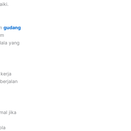
iki.
im
gudang
am
ala yang
kerja
berjalan
mal jika
ola