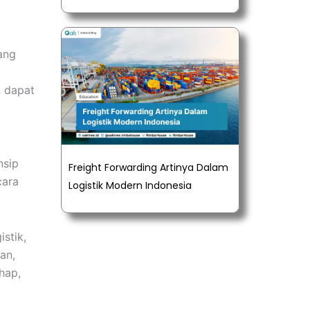
ang
n dapat
nsip
Freight Forwarding Artinya Dalam
cara
Logistik Modern Indonesia
stik,
an,
hap,