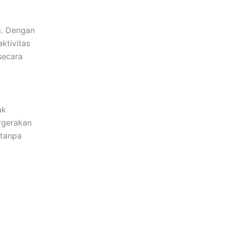
g. Dengan
ktivitas
secara
ak
rgerakan
 tanpa