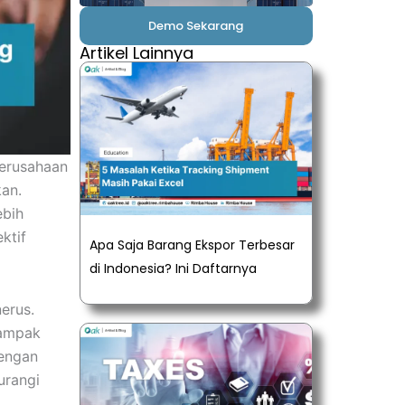
Demo Sekarang
Artikel Lainnya
perusahaan
kan.
ebih
ktif
Apa Saja Barang Ekspor Terbesar
di Indonesia? Ini Daftarnya
erus.
dampak
Dengan
urangi