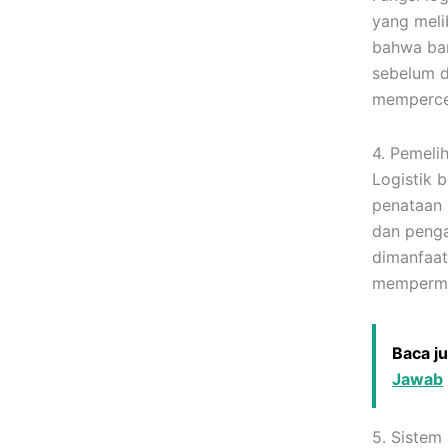
yang meli
bahwa bar
sebelum d
mempercep
4. Pemeli
Logistik 
penataan 
dan penga
dimanfaat
mempermud
Baca j
Jawab
5. Sistem