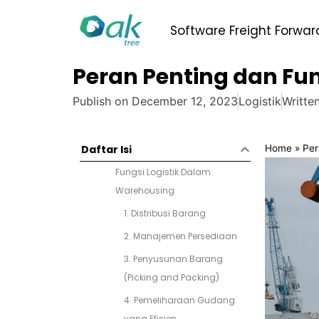
Skip
to
Software Freight Forwar
content
Peran Penting dan Fu
Publish on
December 12, 2023
Logistik
Writte
Home
»
Per
Daftar Isi
Fungsi Logistik Dalam
Warehousing
1. Distribusi Barang
2. Manajemen Persediaan
3. Penyusunan Barang
(Picking and Packing)
4. Pemeliharaan Gudang
yang Efisien