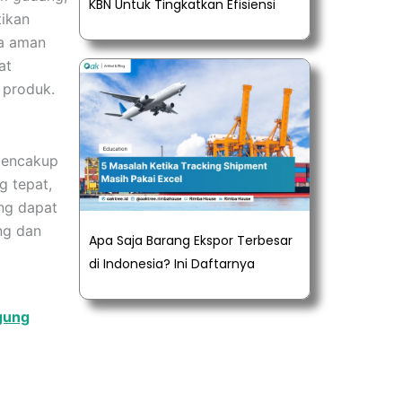
KBN Untuk Tingkatkan Efisiensi
tikan
ra aman
at
 produk.
 mencakup
g tepat,
ng dapat
ng dan
Apa Saja Barang Ekspor Terbesar
di Indonesia? Ini Daftarnya
gung