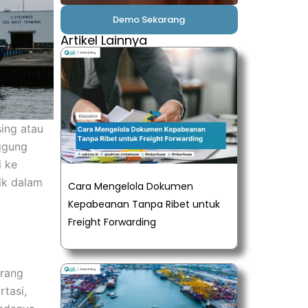
Demo Sekarang
Artikel Lainnya
ing atau
nggung
i ke
tik dalam
Cara Mengelola Dokumen
Kepabeanan Tanpa Ribet untuk
Freight Forwarding
arang
rtasi,