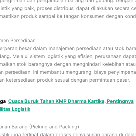
pengiriman dan pengambilan barang dari gudang. Dengan
istik yang baik, proses distribusi dapat dilakukan secara c
mastikan produk sampai ke tangan konsumen dengan kondi
men Persediaan
berperan besar dalam manajemen persediaan atau stok bara
ang. Melalui sistem logistik yang efisien, perusahaan dapa
alkan stok barangnya dengan menghindari kelebihan atau
n persediaan. Ini membantu mengurangi biaya penyimpan
n ketersediaan produk sesuai dengan permintaan pasar.
uga
Cuaca Buruk Tahan KMP Dharma Kartika, Pentingnya
ilitas Logistik
unan Barang (Picking and Packing)
gistik juga terlihat dalam proses penyusunan barang di dal