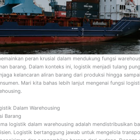
memainkan peran krusial dalam mendukung fungsi warehous
an barang. Dalam konteks ini, logistik menjadi tulang pu
jaga kelancaran aliran barang dari produksi hingga sampa
nsumen. Mari kita bahas lebih lanjut mengenai fungsi logis
ehousing.
gistik Dalam Warehousing
usi Barang
ama logistik dalam warehousing adalah mendistribusikan b
isien. Logistik bertanggung jawab untuk mengelola transpo