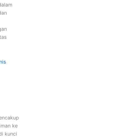
dalam
dan
gan
tas
nis
mencakup
iman ke
i kunci