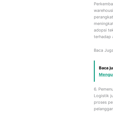
Perkemban
warehousi
perangka
meningkat
adopsi te
terhadap 
Baca Jug
Baca j
Mengu
6. Pemenu
Logistik 
proses pe
pelanggan