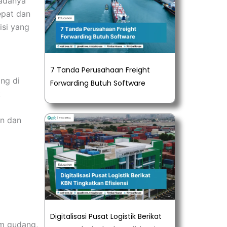
 adanya
epat dan
si yang
7 Tanda Perusahaan Freight
ng di
Forwarding Butuh Software
t
an dan
Digitalisasi Pusat Logistik Berikat
am gudang,