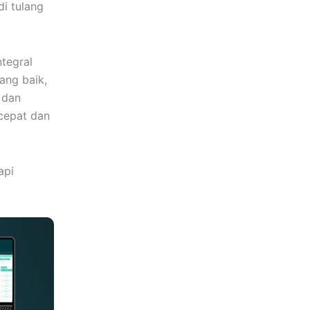
di tulang
ntegral
ang baik,
 dan
cepat dan
api