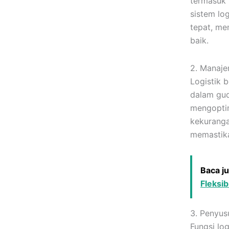
termasuk 
sistem log
tepat, me
baik.
2. Manaje
Logistik 
dalam gud
mengoptim
kekuranga
memastika
Baca j
Fleksib
3. Penyus
Fungsi lo