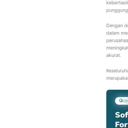
keberhasi
punggung 
Dengan de
dalam men
perusahaa
meningkat
akurat.
Keseluruh
merupakan