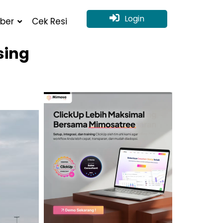
Login
ber
Cek Resi
sing