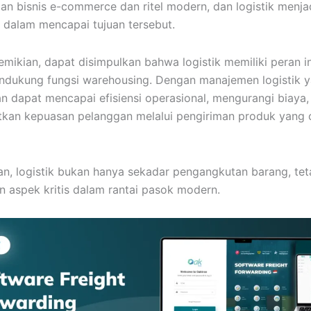
lan bisnis e-commerce dan ritel modern, dan logistik menja
dalam mencapai tujuan tersebut.
mikian, dapat disimpulkan bahwa logistik memiliki peran i
dukung fungsi warehousing. Dengan manajemen logistik y
n dapat mencapai efisiensi operasional, mengurangi biaya,
kan kepuasan pelanggan melalui pengiriman produk yang 
an, logistik bukan hanya sekadar pengangkutan barang, tet
 aspek kritis dalam rantai pasok modern.