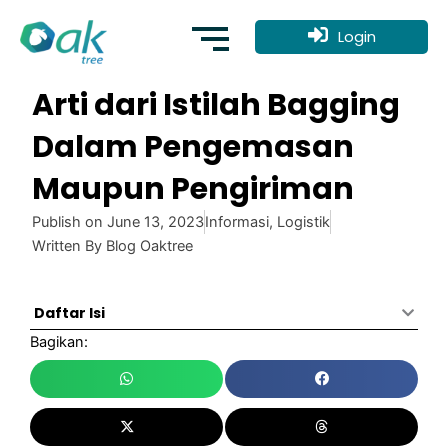
Skip
to
Login
content
Arti dari Istilah Bagging
Dalam Pengemasan
Maupun Pengiriman
Publish on
June 13, 2023
Informasi
,
Logistik
Written By
Blog Oaktree
Daftar Isi
Bagikan: