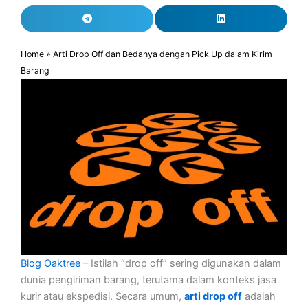
Home
»
Arti Drop Off dan Bedanya dengan Pick Up dalam Kirim
Barang
Blog Oaktree
– Istilah “drop off” sering digunakan dalam
dunia pengiriman barang, terutama dalam konteks jasa
kurir atau ekspedisi. Secara umum,
arti drop off
adalah