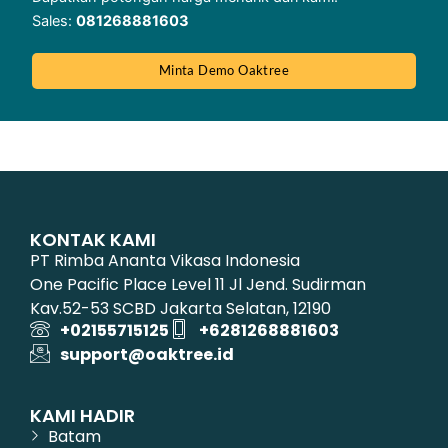
Sales:
081268881603
Minta Demo Oaktree
KONTAK KAMI
PT Rimba Ananta Vikasa Indonesia
One Pacific Place Level 11 Jl Jend. Sudirman
Kav.52-53 SCBD Jakarta Selatan, 12190
+02155715125
+6281268881603
support@oaktree.id
KAMI HADIR
Batam