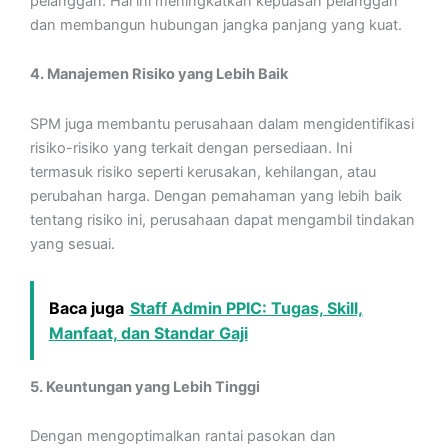
pelanggan. Hal ini meningkatkan kepuasan pelanggan
dan membangun hubungan jangka panjang yang kuat.
4. Manajemen Risiko yang Lebih Baik
SPM juga membantu perusahaan dalam mengidentifikasi
risiko-risiko yang terkait dengan persediaan. Ini
termasuk risiko seperti kerusakan, kehilangan, atau
perubahan harga. Dengan pemahaman yang lebih baik
tentang risiko ini, perusahaan dapat mengambil tindakan
yang sesuai.
Baca juga
Staff Admin PPIC: Tugas, Skill,
Manfaat, dan Standar Gaji
5. Keuntungan yang Lebih Tinggi
Dengan mengoptimalkan rantai pasokan dan