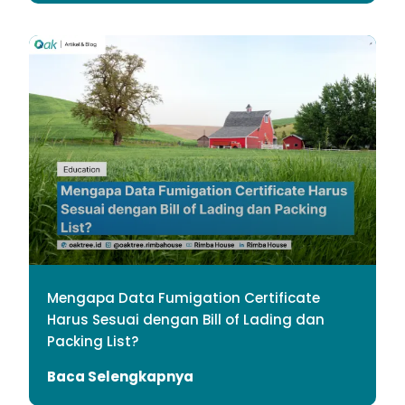
Mengapa Data Fumigation Certificate
Harus Sesuai dengan Bill of Lading dan
Packing List?
Baca Selengkapnya