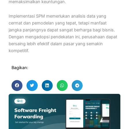
memaksimalkan keuntungan.
Implementasi SPM memerlukan analisis data yang
cermat dan pemodelan yang tepat, tetapi manfaat
jangka panjangnya dapat sangat berharga bagi bisnis.
Dengan mengadopsi pendekatan ini, perusahaan dapat
bersaing lebih efektif dalam pasar yang semakin
kompetitif.
Bagikan: