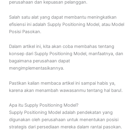
perusahaan dan kepuasan pelanggan.
Salah satu alat yang dapat membantu meningkatkan
efisiensi ini adalah Supply Positioning Model, atau Model
Posisi Pasokan.
Dalam artikel ini, kita akan coba membahas tentang
konsep dari Supply Positioning Model, manfaatnya, dan
bagaimana perusahaan dapat
mengimplementasikannya.
Pastikan kalian membaca artikel ini sampai habis ya,
karena akan menambah wawasanmu tentang hal baru!.
Apa itu Supply Positioning Model?
Supply Positioning Model adalah pendekatan yang
digunakan oleh perusahaan untuk menentukan posisi
strategis dari persediaan mereka dalam rantai pasokan.