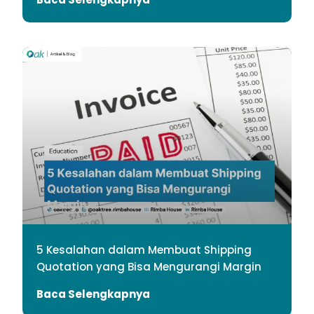
5 Kesalahan dalam Membuat Shipping
Quotation yang Bisa Mengurangi Margin
Baca Selengkapnya