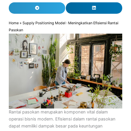
Home
»
Supply Positioning Model : Meningkatkan Efisiensi Rantai
Pasokan
Rantai pasokan merupakan komponen vital dalam
operasi bisnis modern. Efisiensi dalam rantai pasokan
dapat memiliki dampak besar pada keuntungan