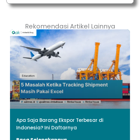
Rekomendasi Artikel Lainnya
Apa Saja Barang Ekspor Terbesar di
Indonesia? Ini Daftarnya
Baca Selengkapnya