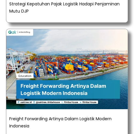
Strategi Kepatuhan Pajak Logistik Hadapi Penjaminan
Mutu DJP
Freight Forwarding Artinya Dalam Logistik Modern
Indonesia