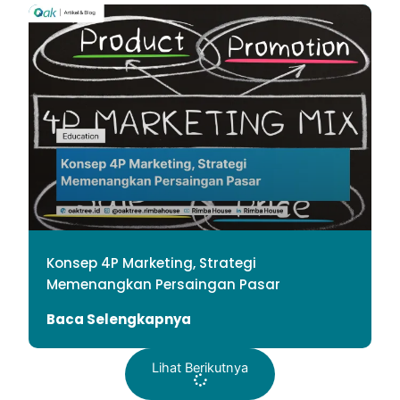
Konsep 4P Marketing, Strategi
Memenangkan Persaingan Pasar
Baca Selengkapnya
Lihat Berikutnya