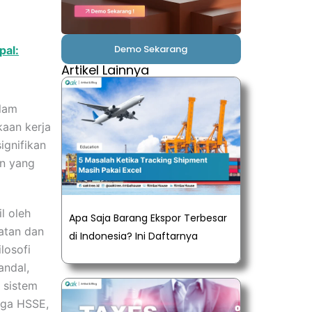
Demo Sekarang
pal:
Artikel Lainnya
alam
kaan kerja
ignifikan
an yang
l oleh
Apa Saja Barang Ekspor Terbesar
matan dan
di Indonesia? Ini Daftarnya
losofi
andal,
 sistem
aga HSSE,