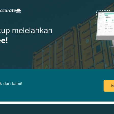
ukup melelahkan
ee!
 dari kami!
M