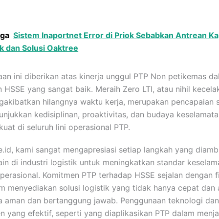
uga
Sistem Inaportnet Error di Priok Sebabkan Antrean Ka
 dan Solusi Oaktree
an ini diberikan atas kinerja unggul PTP Non petikemas d
 HSSE yang sangat baik. Meraih Zero LTI, atau nihil kecela
akibatkan hilangnya waktu kerja, merupakan pencapaian s
njukkan kedisiplinan, proaktivitas, dan budaya keselamat
uat di seluruh lini operasional PTP.
e.id, kami sangat mengapresiasi setiap langkah yang diambi
in di industri logistik untuk meningkatkan standar kesela
 operasional. Komitmen PTP terhadap HSSE sejalan dengan fi
m menyediakan solusi logistik yang tidak hanya cepat dan 
ga aman dan bertanggung jawab. Penggunaan teknologi dan
 yang efektif, seperti yang diaplikasikan PTP dalam menj