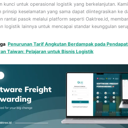
 kunci untuk operasional logistik yang berkelanjutan. Kami
 prinsip keselamatan yang sama dapat diintegrasikan ke 
 rantai pasok melalui platform seperti Oaktree.id, memba
n logistik lainnya untuk mencapai standar keunggulan seru
uga
Penurunan Tarif Angkutan Berdampak pada Pendapa
an Taiwan: Pelajaran untuk Bisnis Logistik