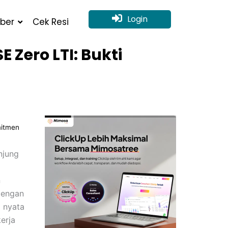
Login
ber
Cek Resi
Zero LTI: Bukti
mitmen
njung
n
 dengan
i nyata
erja