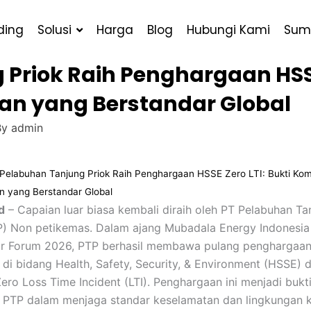
ding
Solusi
Harga
Blog
Hubungi Kami
Sum
Priok Raih Penghargaan HSSE 
n yang Berstandar Global
By
admin
Pelabuhan Tanjung Priok Raih Penghargaan HSSE Zero LTI: Bukti Ko
n yang Berstandar Global
d
– Capaian luar biasa kembali diraih oleh PT Pelabuhan Ta
P) Non petikemas. Dalam ajang Mubadala Energy Indonesia
or Forum 2026, PTP berhasil membawa pulang penghargaa
 di bidang Health, Safety, Security, & Environment (HSSE)
Zero Loss Time Incident (LTI). Penghargaan ini menjadi bukt
PTP dalam menjaga standar keselamatan dan lingkungan k