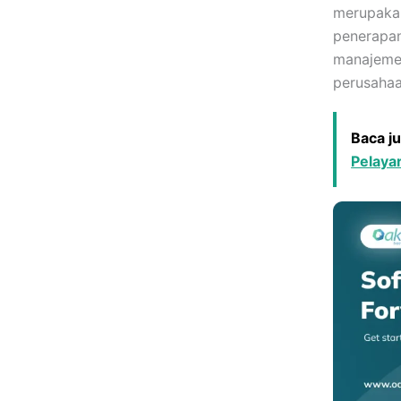
merupakan
penerapan
manajemen
perusahaa
Baca j
Pelayar