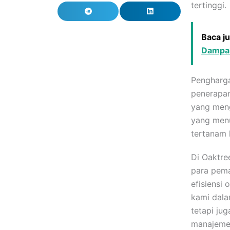
tertinggi.
Baca j
Dampak
Pengharga
penerapan
yang meng
yang menu
tertanam k
Di Oaktre
para pema
efisiensi
kami dala
tetapi ju
manajemen