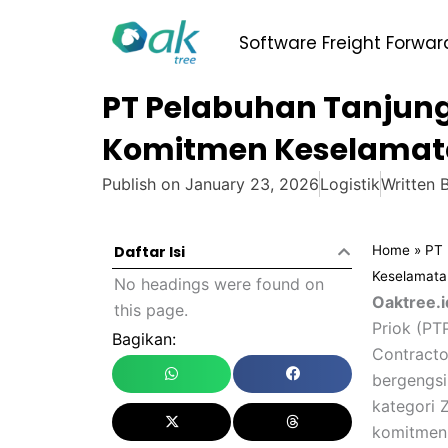
Skip
to
Software Freight Forwar
content
PT Pelabuhan Tanjung 
Komitmen Keselamata
Publish on
January 23, 2026
Logistik
Written 
Home
»
PT 
Daftar Isi
Keselamata
No headings were found on
Oaktree.i
this page.
Priok (PT
Bagikan:
Contract
bergengsi
kategori 
komitmen 