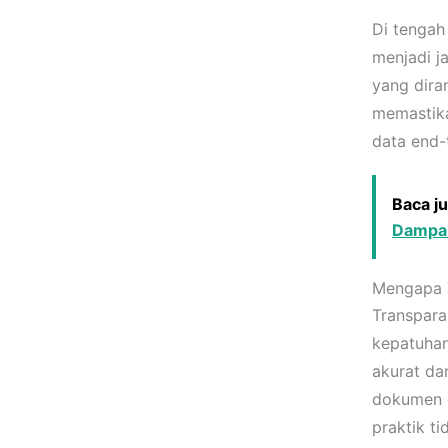
Di tengah
menjadi j
yang dira
memastika
data end-t
Baca j
Dampak
Mengapa T
Transpara
kepatuhan
akurat da
dokumen d
praktik t