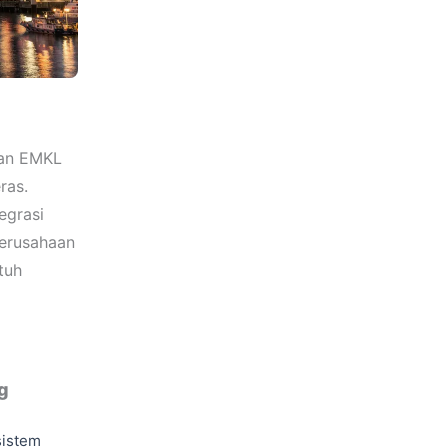
 dan EMKL
ras.
egrasi
perusahaan
tuh
g
istem