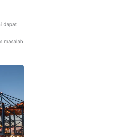
a
ni dapat
a
am masalah