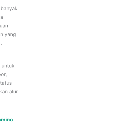
n banyak
ga
ruan
en yang
.
g untuk
or,
tatus
kan alur
omino