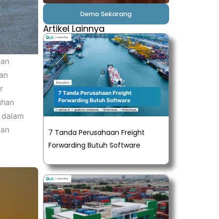
Demo Sekarang
Artikel Lainnya
aan
tan
r
uhan
d dalam
dan
7 Tanda Perusahaan Freight
Forwarding Butuh Software