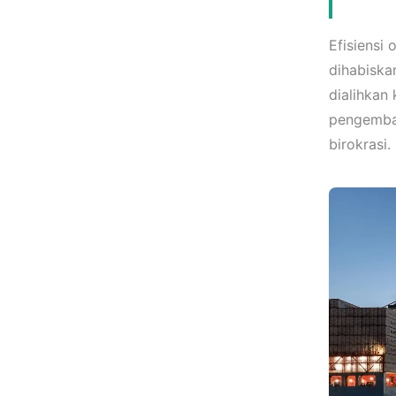
Efisiensi
dihabiska
dialihkan
pengemban
birokrasi.