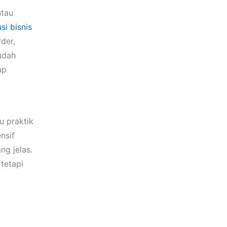
ntau
usi bisnis
rder,
mudah
ap
u praktik
nsif
ng jelas.
tetapi