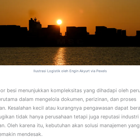
Ilustrasi Logistik oleh Engin Akyurt via Pexels
or besi menunjukkan kompleksitas yang dihadapi oleh per
 terutama dalam mengelola dokumen, perizinan, dan proses
n. Kesalahan kecil atau kurangnya pengawasan dapat bera
ugikan tidak hanya perusahaan tetapi juga reputasi industri
an. Oleh karena itu, kebutuhan akan solusi manajemen yang 
semakin mendesak.