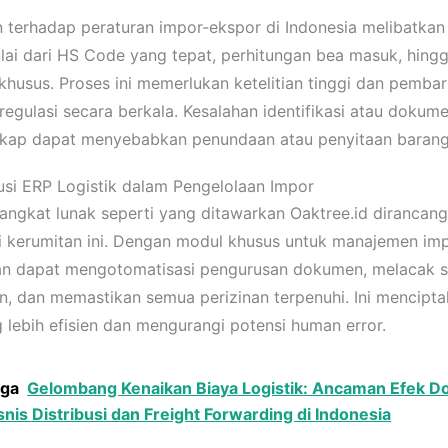
 terhadap peraturan impor-ekspor di Indonesia melibatka
lai dari HS Code yang tepat, perhitungan bea masuk, hing
 khusus. Proses ini memerlukan ketelitian tinggi dan pemba
 regulasi secara berkala. Kesalahan identifikasi atau dokum
gkap dapat menyebabkan penundaan atau penyitaan barang
usi ERP Logistik dalam Pengelolaan Impor
rangkat lunak seperti yang ditawarkan Oaktree.id dirancan
 kerumitan ini. Dengan modul khusus untuk manajemen imp
n dapat mengotomatisasi pengurusan dokumen, melacak s
n, dan memastikan semua perizinan terpenuhi. Ini mencipta
g lebih efisien dan mengurangi potensi human error.
uga
Gelombang Kenaikan Biaya Logistik: Ancaman Efek D
snis Distribusi dan Freight Forwarding di Indonesia