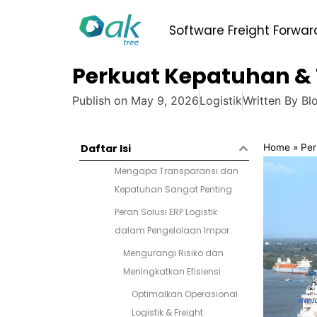
Skip
to
Software Freight Forwar
content
Perkuat Kepatuhan & T
Publish on
May 9, 2026
Logistik
Written By
Blo
Home
»
Per
Daftar Isi
Mengapa Transparansi dan
Kepatuhan Sangat Penting
Peran Solusi ERP Logistik
dalam Pengelolaan Impor
Mengurangi Risiko dan
Meningkatkan Efisiensi
Optimalkan Operasional
Logistik & Freight