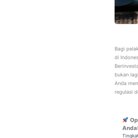
Bagi pelak
di Indones
Berinvest
bukan lag
Anda memb
regulasi 
Opt
Anda
Tingkat