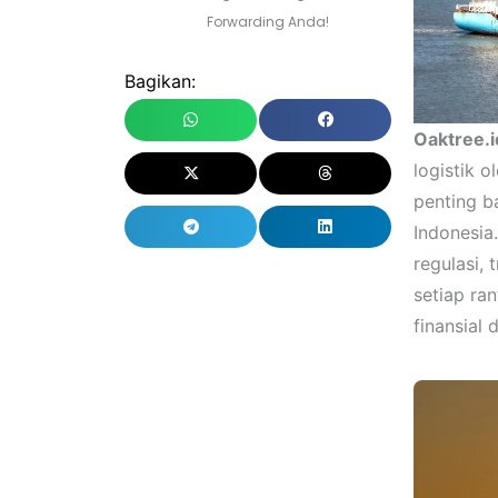
Forwarding Anda!
Bagikan:
Oaktree.i
logistik 
penting b
Indonesia
regulasi,
setiap ra
finansial