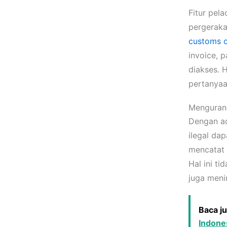
Fitur pel
pergeraka
customs c
invoice, p
diakses. 
pertanyaan
Mengurang
Dengan ad
ilegal dap
mencatat 
Hal ini t
juga meni
Baca j
Indone