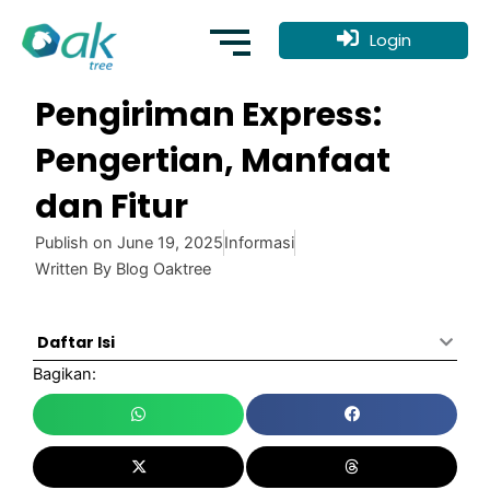
Skip
to
Login
content
Pengiriman Express:
Pengertian, Manfaat
dan Fitur
Publish on
June 19, 2025
Informasi
Written By
Blog Oaktree
Daftar Isi
Bagikan: