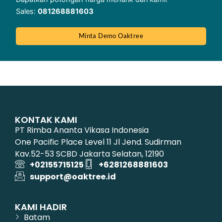
Sales:
081268881603
Minta Demo Oaktree
KONTAK KAMI
PT Rimba Ananta Vikasa Indonesia
One Pacific Place Level 11 Jl Jend. Sudirman
Kav.52-53 SCBD Jakarta Selatan, 12190
+02155715125
+6281268881603
support@oaktree.id
KAMI HADIR
Batam