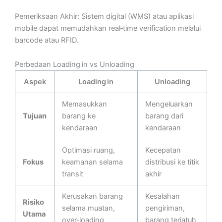
Pemeriksaan Akhir: Sistem digital (WMS) atau aplikasi
mobile dapat memudahkan real‑time verification melalui
barcode atau RFID.
Perbedaan Loading in vs Unloading
Aspek
Loading in
Unloading
Memasukkan
Mengeluarkan
Tujuan
barang ke
barang dari
kendaraan
kendaraan
Optimasi ruang,
Kecepatan
Fokus
keamanan selama
distribusi ke titik
transit
akhir
Kerusakan barang
Kesalahan
Risiko
selama muatan,
pengiriman,
Utama
over‑loading
barang terjatuh