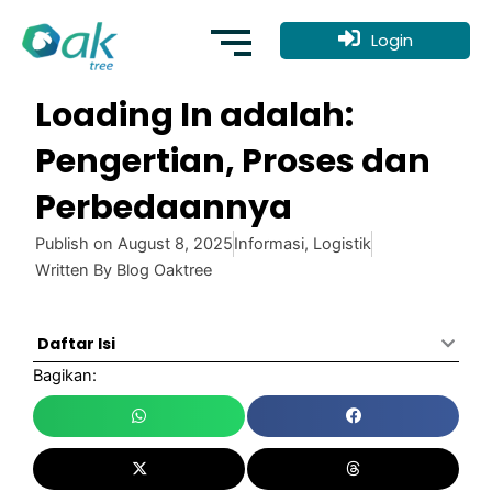
Skip
to
Login
content
Loading In adalah:
Pengertian, Proses dan
Perbedaannya
Publish on
August 8, 2025
Informasi
,
Logistik
Written By
Blog Oaktree
Daftar Isi
Bagikan: