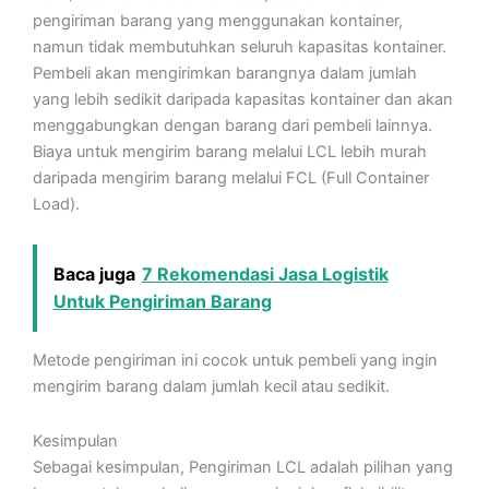
p
eng
ir
iman
bar
ang
y
ang
men
gg
un
ak
an
k
ont
ainer
,
n
am
un
tid
ak
mem
but
uh
kan
se
l
ur
uh
k
ap
as
itas
k
ont
ainer
.
P
em
bel
i
a
kan
men
g
ir
im
kan
bar
ang
ny
a
d
alam
j
um
lah
y
ang
le
b
ih
sed
ik
it
d
ar
ip
ada
k
ap
as
itas
k
ont
ainer
dan
a
kan
men
gg
ab
ung
kan
den
gan
bar
ang
d
ari
p
em
bel
i
l
ain
ny
a
.
Bi
aya
unt
uk
men
g
ir
im
bar
ang
mel
al
ui
L
CL
le
b
ih
mur
ah
d
ar
ip
ada
men
g
ir
im
bar
ang
mel
al
ui
F
CL
(
Full
Container
Load
).
Baca juga
7 Rekomendasi Jasa Logistik
Untuk Pengiriman Barang
Met
ode
p
eng
ir
iman
in
i
coc
ok
unt
uk
p
em
bel
i
y
ang
ing
in
men
g
ir
im
bar
ang
d
alam
j
um
lah
ke
cil
at
au
sed
ik
it
.
Kesimpulan
Sebagai kesimpulan, Pengiriman LCL adalah pilihan yang