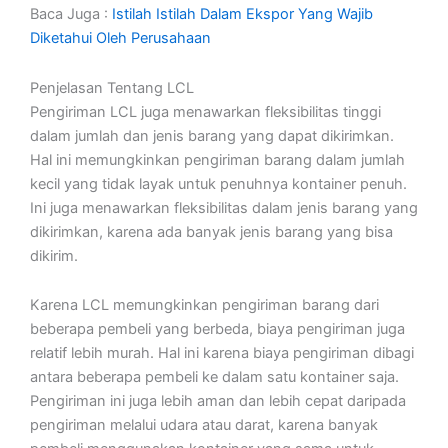
Baca Juga :
Istilah Istilah Dalam Ekspor Yang Wajib
Diketahui Oleh Perusahaan
Penjelasan Tentang LCL
Pengiriman LCL juga menawarkan fleksibilitas tinggi
dalam jumlah dan jenis barang yang dapat dikirimkan.
Hal ini memungkinkan pengiriman barang dalam jumlah
kecil yang tidak layak untuk penuhnya kontainer penuh.
Ini juga menawarkan fleksibilitas dalam jenis barang yang
dikirimkan, karena ada banyak jenis barang yang bisa
dikirim.
Karena LCL memungkinkan pengiriman barang dari
beberapa pembeli yang berbeda, biaya pengiriman juga
relatif lebih murah. Hal ini karena biaya pengiriman dibagi
antara beberapa pembeli ke dalam satu kontainer saja.
Pengiriman ini juga lebih aman dan lebih cepat daripada
pengiriman melalui udara atau darat, karena banyak