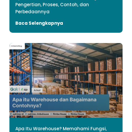
Pengertian, Proses, Contoh, dan
Perbedaannya
Baca Selengkapnya
Apa Itu Warehouse? Memahami Fungsi,