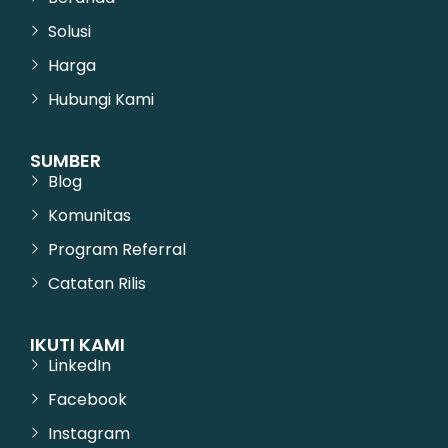
Solusi
Harga
Hubungi Kami
SUMBER
Blog
Komunitas
Program Referral
Catatan Rilis
IKUTI KAMI
LinkedIn
Facebook
Instagram