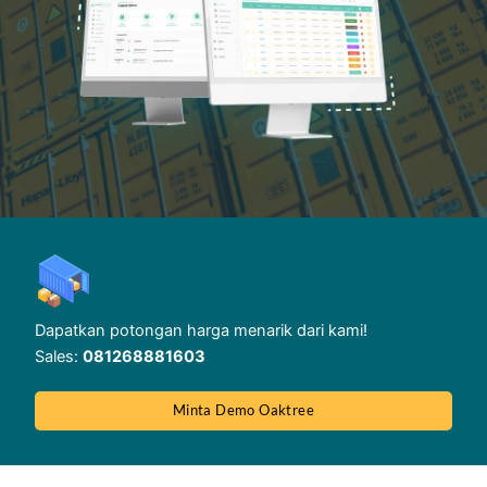
Dapatkan potongan harga menarik dari kami!
Sales:
081268881603
Minta Demo Oaktree