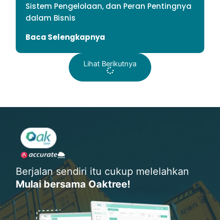
Sistem Pengelolaan, dan Peran Pentingnya
dalam Bisnis
Baca Selengkapnya
Lihat Berikutnya
Berjalan sendiri itu cukup melelahkan
Mulai bersama Oaktree!