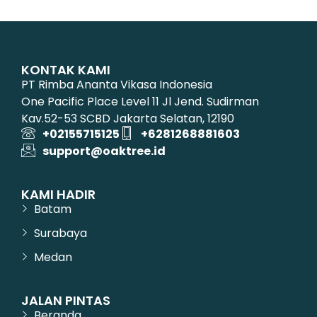
KONTAK KAMI
PT Rimba Ananta Vikasa Indonesia
One Pacific Place Level 11 Jl Jend. Sudirman
Kav.52-53 SCBD Jakarta Selatan, 12190
+02155715125
+6281268881603
support@oaktree.id
KAMI HADIR
Batam
Surabaya
Medan
JALAN PINTAS
Beranda