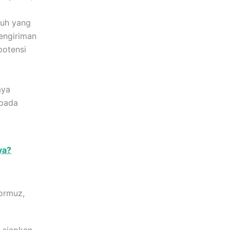
puh yang
engiriman
potensi
aya
 pada
ya?
Hormuz,
 siapkan