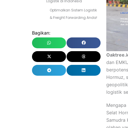
Logistik di Indonesia
Optimalkan Sistem Logistik
& Freight Forwarding Anda!
Bagikan:
Oaktree.i
dan EMKU 
berpotens
Hormuz, s
geopoliti
logistik s
Mengapa S
Selat Hor
Samudra H
olahan yan