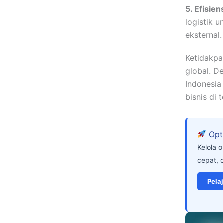
5. Efisien
logistik 
eksternal.
Ketidakpa
global. D
Indonesia
bisnis di 
Opti
Kelola 
cepat, 
Pelaj