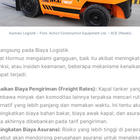
Ilustrasi Logistik – Foto: Action Construction Equipment Ltd. – ACE (Pexels)
ngsung pada Biaya Logistik
lat Hormuz mengalami gangguan, baik itu akibat meningkat
sanksi, atau insiden keamanan, beberapa mekanisme kenaika
apat terjadi:
aikan Biaya Pengiriman (Freight Rates):
Kapal tanker yan
bawa minyak dan komoditas lainnya terpaksa mencari rut
ernatif yang lebih panjang dan memakan waktu. Ini tentu ak
ingkatkan biaya bahan bakar, biaya awak kapal, dan asura
a akhirnya dibebankan pada tarif pengiriman.
ingkatan Biaya Asuransi:
Risiko yang lebih tinggi di perair
sebut akan mendorong perusahaan asuransi untuk menaikka