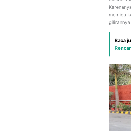
Karenanya
memicu ke
giliranny
Baca j
Rencana