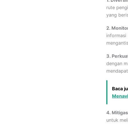
rute peng
yang beris
2. Monito
informasi 
mengantis
3. Perkua
dengan mi
mendapatk
Baca j
Menavi
4. Mitigas
untuk meli