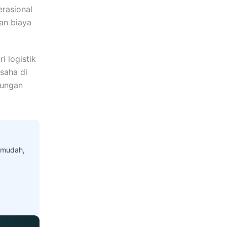
erasional
an biaya
i logistik
saha di
sungan
h mudah,