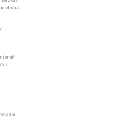
lur utama
la
ntensif
ntuk
memadai