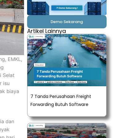
Demo Sekarang
Artikel Lainnya
ing, EMKL,
ng
 Selat
r isu
ak biaya
7 Tanda Perusahaan Freight
Forwarding Butuh Software
ia dan
nyak
p hari.