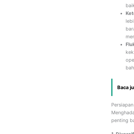
bai
Ket
leb
bar
men
Flu
kek
ope
bah
Baca j
Persiapan
Menghadap
penting b
1. Diversi