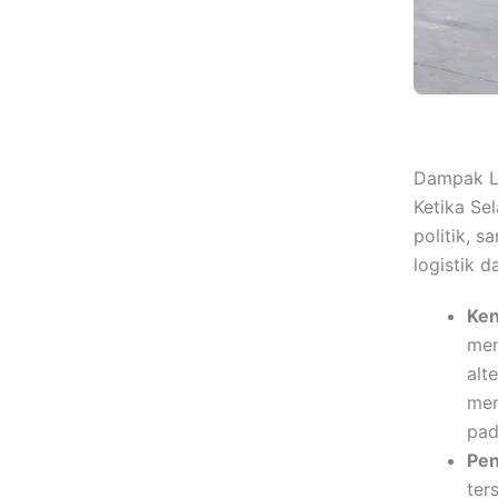
Dampak La
Ketika Se
politik, 
logistik d
Ken
mem
alt
men
pad
Pen
ter