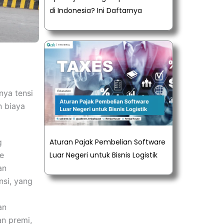
di Indonesia? Ini Daftarnya
nya tensi
n biaya
g
Aturan Pajak Pembelian Software
e
Luar Negeri untuk Bisnis Logistik
an
nsi, yang
an
n premi,