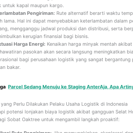
k untuk kapal maupun kargo.
erlambatan Pengiriman:
Rute alternatif berarti waktu tem
ih lama. Hal ini dapat menyebabkan keterlambatan dalam p
ang, mengganggu jadwal produksi dan distribusi, serta ber
imbulkan kerugian finansial bagi bisnis.
ktuasi Harga Energi:
Kenaikan harga minyak mentah akibat
hawatiran pasokan akan secara langsung meningkatkan bi
rasional bagi perusahaan logistik yang sangat bergantung
an bakar.
uga
Parcel Sedang Menuju ke Staging AnterAja, Apa Artin
 yang Perlu Dilakukan Pelaku Usaha Logistik di Indonesia
i potensi lonjakan biaya logistik akibat gangguan Selat 
agi Sobat Oaktree untuk mengambil langkah proaktif:
fikasi Rute Pengiriman:
Jika memungkinkan, eksplorasi dan