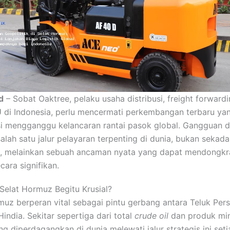
d
– Sobat Oaktree, pelaku usaha distribusi, freight forward
di Indonesia, perlu mencermati perkembangan terbaru ya
i mengganggu kelancaran rantai pasok global. Gangguan di
alah satu jalur pelayaran terpenting di dunia, bukan sekada
k, melainkan sebuah ancaman nyata yang dapat mendongkr
ecara signifikan.
elat Hormuz Begitu Krusial?
muz berperan vital sebagai pintu gerbang antara Teluk Pers
india. Sekitar sepertiga dari total
crude oil
dan produk mi
g diperdagangkan di dunia melewati jalur strategis ini setia