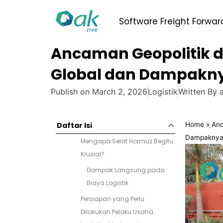
Skip
to
Software Freight Forwar
content
Ancaman Geopolitik di
Global dan Dampakny
Publish on
March 2, 2026
Logistik
Written By
a
Home
»
Anc
Daftar Isi
Dampaknya 
Mengapa Selat Hormuz Begitu
Krusial?
Dampak Langsung pada
Biaya Logistik
Persiapan yang Perlu
Dilakukan Pelaku Usaha