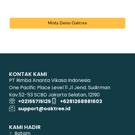
Dapatkan potongan harga menarik dari kami!
Sales:
081268881603
Minta Demo Oaktree
KONTAK KAMI
PT Rimba Ananta Vikasa Indonesia
One Pacific Place Level 11 Jl Jend. Sudirman
Kav.52-53 SCBD Jakarta Selatan, 12190
+02155715125
+6281268881603
support@oaktree.id
KAMI HADIR
Batam