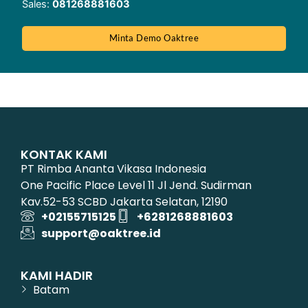
Sales:
081268881603
Minta Demo Oaktree
KONTAK KAMI
PT Rimba Ananta Vikasa Indonesia
One Pacific Place Level 11 Jl Jend. Sudirman
Kav.52-53 SCBD Jakarta Selatan, 12190
+02155715125
+6281268881603
support@oaktree.id
KAMI HADIR
Batam