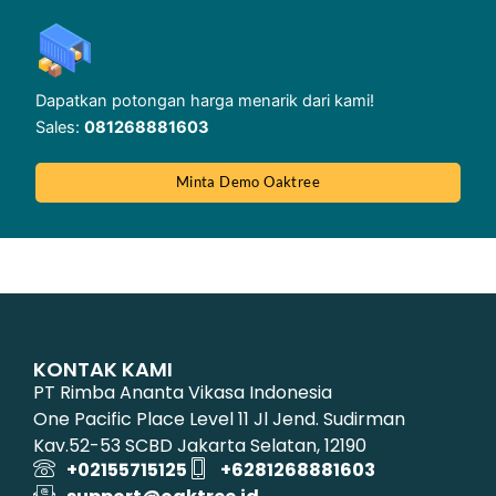
Dapatkan potongan harga menarik dari kami!
Sales:
081268881603
Minta Demo Oaktree
KONTAK KAMI
PT Rimba Ananta Vikasa Indonesia
One Pacific Place Level 11 Jl Jend. Sudirman
Kav.52-53 SCBD Jakarta Selatan, 12190
+02155715125
+6281268881603