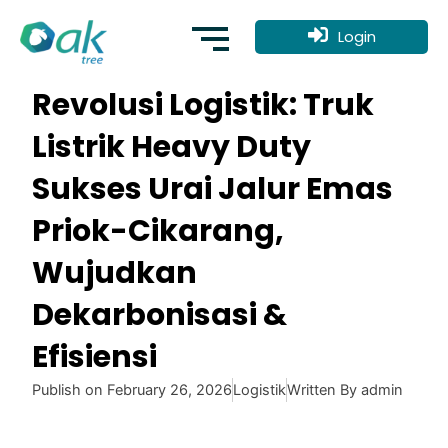
Skip
to
Login
content
Revolusi Logistik: Truk
Listrik Heavy Duty
Sukses Urai Jalur Emas
Priok-Cikarang,
Wujudkan
Dekarbonisasi &
Efisiensi
Publish on
February 26, 2026
Logistik
Written By
admin