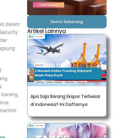
Demo Sekarang
ab dalam
Artikel Lainnya
Security
dar
angsung
t
ang
s
 barang,
Apa Saja Barang Ekspor Terbesar
erus
di Indonesia? Ini Daftarnya
maritim
na