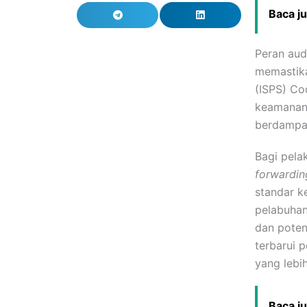
Baca j
Peran aud
memastika
(ISPS) Co
keamanan 
berdampa
Bagi pela
forwardin
standar k
pelabuhan
dan poten
terbarui 
yang lebi
Baca j