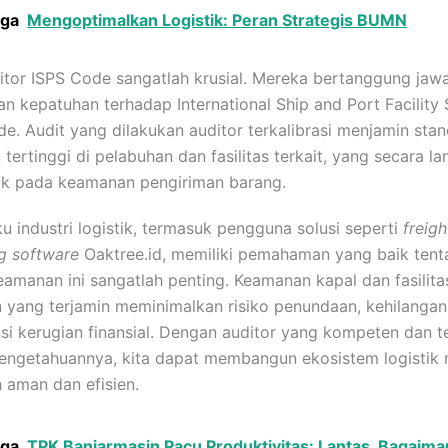
uga
Mengoptimalkan Logistik: Peran Strategis BUMN
itor ISPS Code sangatlah krusial. Mereka bertanggung jaw
n kepatuhan terhadap International Ship and Port Facility 
de. Audit yang dilakukan auditor terkalibrasi menjamin stan
tertinggi di pelabuhan dan fasilitas terkait, yang secara l
k pada keamanan pengiriman barang.
ku industri logistik, termasuk pengguna solusi seperti
freigh
g software
Oaktree.id, memiliki pemahaman yang baik tent
eamanan ini sangatlah penting. Keamanan kapal dan fasilita
 yang terjamin meminimalkan risiko penundaan, kehilangan
si kerugian finansial. Dengan auditor yang kompeten dan t
pengetahuannya, kita dapat membangun ekosistem logistik 
h aman dan efisien.
uga
TPK Banjarmasin Pacu Produktivitas: Lantas, Bagaima