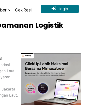
Login
ber
Cek Resi
Keamanan Logistik
tim
ondasi
ngan Laut
ayaran
n
i Jakarta
ungan Laut.