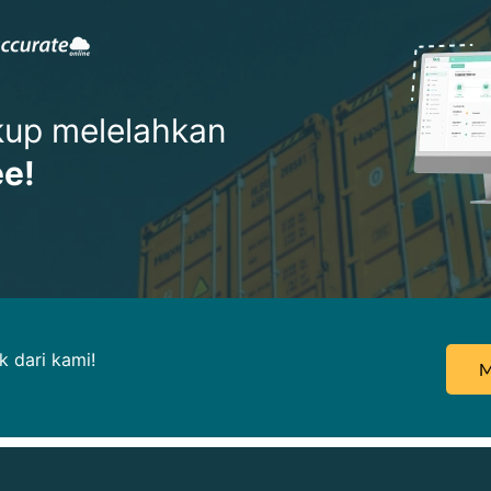
ukup melelahkan
ee!
 dari kami!
M