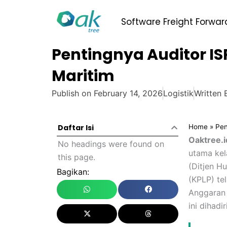
Skip
to
Software Freight Forwar
content
Pentingnya Auditor IS
Maritim
Publish on
February 14, 2026
Logistik
Written 
Home
»
Pen
Daftar Isi
Oaktree.i
No headings were found on
utama kel
this page.
(Ditjen H
Bagikan:
(KPLP) te
Anggaran 
ini dihad