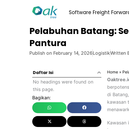
Skip
to
Software Freight Forwar
content
Pelabuhan Batang: Seb
Pantura
Publish on
February 14, 2026
Logistik
Written 
Home
»
Pel
Daftar Isi
Oaktree.i
No headings were found on
berpotens
this page.
di Batang,
Bagikan:
kawasan te
menawarka
Kawasan in