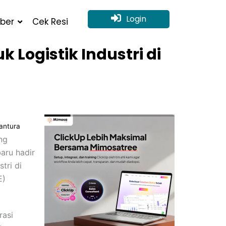
Login
ber
Cek Resi
Logistik Industri di
Pantura
ng
aru hadir
tri di
E)
rasi