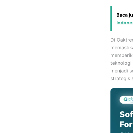
Baca j
Indone
Di Oaktre
memastik
memberika
teknologi
menjadi s
strategis