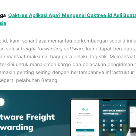
uga
Oaktree Aplikasi Apa? Mengenal Oaktree.id Asli Buat
sia
e.id, kami senantiasa memantau perkembangan seperti ini 
an solusi
freight forwarding software
kami dapat beradapta
n manfaat maksimal bagi para pelaku logistik. Memanfaa
 terkini untuk manajemen kargo dan pelacakan pengiriman 
emakin penting seiring dengan bertambahnya infrastruktur l
 seperti pelabuhan Batang.