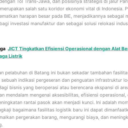
dengan Tol Trans-Jawa, dan posisinya strategis di jalur Pan
merupakan salah satu koridor ekonomi vital di Indonesia. 
matkan harapan besar pada BIE, menjadikannya sebagai 
bagi investasi manufaktur dan sebagai solusi relokasi indus
uga
JICT Tingkatkan Efisiensi Operasional dengan Alat Be
ga Listrik
n pelabuhan di Batang ini bukan sekadar tambahan fasilita
 sebuah indikasi pergeseran dan penguatan infrastruktur lo
Bagi bisnis yang beroperasi atau berencana ekspansi di area
 mendalam mengenai aksesibilitas, efisiensi operasional,
eningkatan rantai pasok akan menjadi kunci. Ini adalah mo
gkaji bagaimana fasilitas logistik baru ini dapat dimanfaat
alkan pergerakan barang, mengurangi biaya, dan mening
g.