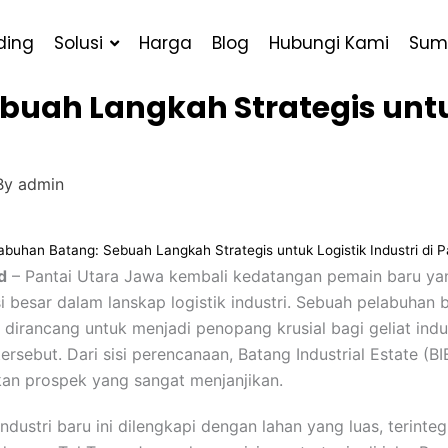
ding
Solusi
Harga
Blog
Hubungi Kami
Sum
uah Langkah Strategis untuk 
By
admin
abuhan Batang: Sebuah Langkah Strategis untuk Logistik Industri di 
d
– Pantai Utara Jawa kembali kedatangan pemain baru ya
i besar dalam lanskap logistik industri. Sebuah pelabuhan b
 dirancang untuk menjadi penopang krusial bagi geliat indus
rsebut. Dari sisi perencanaan, Batang Industrial Estate (BI
n prospek yang sangat menjanjikan.
dustri baru ini dilengkapi dengan lahan yang luas, terinteg