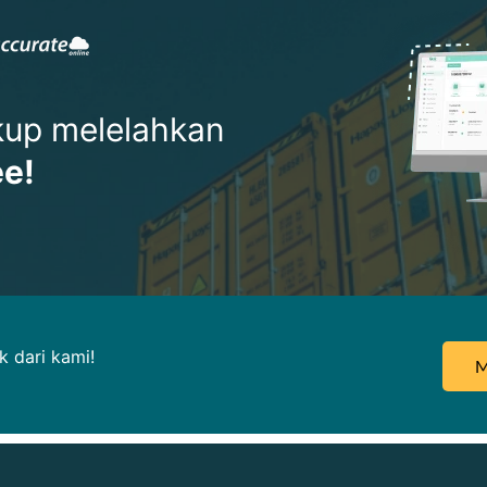
ukup melelahkan
ee!
 dari kami!
M