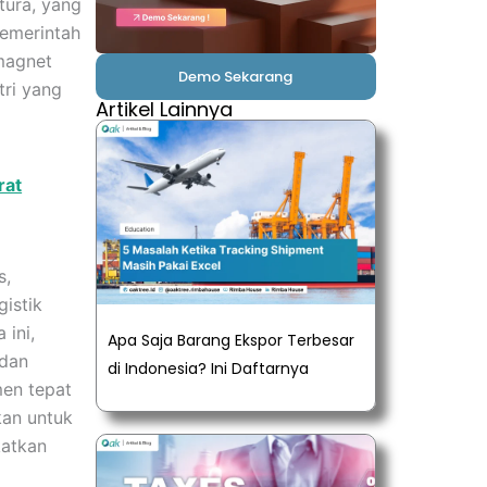
tura, yang
Pemerintah
magnet
Demo Sekarang
tri yang
Artikel Lainnya
rat
s,
gistik
 ini,
Apa Saja Barang Ekspor Terbesar
 dan
di Indonesia? Ini Daftarnya
men tepat
kan untuk
katkan