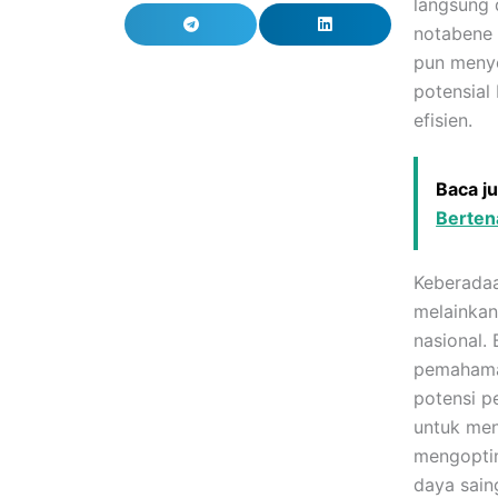
langsung 
notabene 
pun menye
potensial 
efisien.
Baca j
Bertena
Keberadaa
melainkan
nasional. 
pemahaman
potensi p
untuk men
mengoptim
daya sain