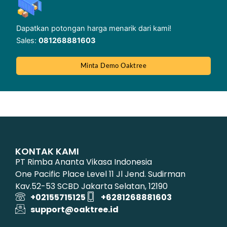
Dapatkan potongan harga menarik dari kami!
Sales:
081268881603
Minta Demo Oaktree
KONTAK KAMI
PT Rimba Ananta Vikasa Indonesia
One Pacific Place Level 11 Jl Jend. Sudirman
Kav.52-53 SCBD Jakarta Selatan, 12190
+02155715125
+6281268881603
support@oaktree.id