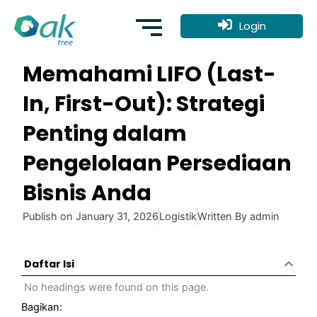
Skip
to
Login
content
Memahami LIFO (Last-
In, First-Out): Strategi
Penting dalam
Pengelolaan Persediaan
Bisnis Anda
Publish on
January 31, 2026
Logistik
Written By
admin
Daftar Isi
No headings were found on this page.
Bagikan: