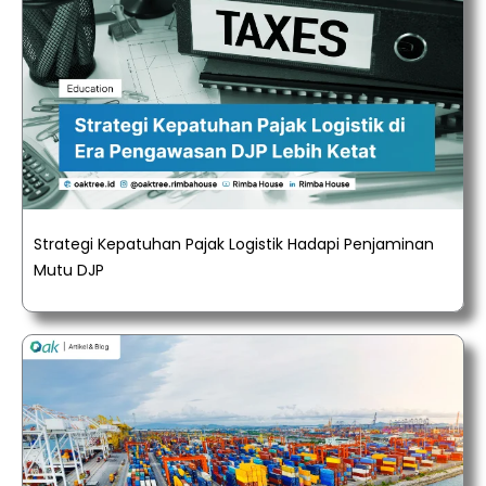
Strategi Kepatuhan Pajak Logistik Hadapi Penjaminan
Mutu DJP