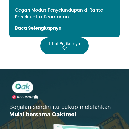
Cegah Modus Penyelundupan di Rantai
Pasok untuk Keamanan
Baca Selengkapnya
Lihat Berikutnya
Berjalan sendiri itu cukup melelahkan
Mulai bersama Oaktree!