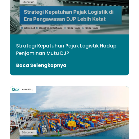
Strategi Kepatuhan Pajak Logistik Hadapi
Penjaminan Mutu DJP
Baca Selengkapnya