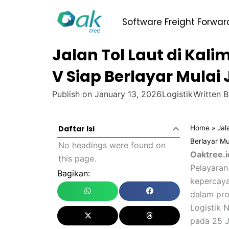
Skip
to
Software Freight Forwar
content
Jalan Tol Laut di Kal
V Siap Berlayar Mulai
Publish on
January 13, 2026
Logistik
Written 
Home
»
Jal
Daftar Isi
Berlayar Mu
No headings were found on
Oaktree.i
this page.
Pelayaran
Bagikan:
kepercaya
dalam pro
Logistik 
pada 25 J