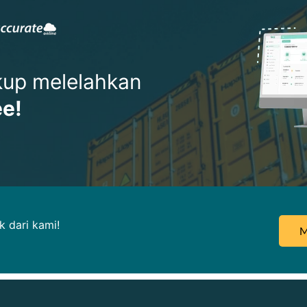
ukup melelahkan
ee!
 dari kami!
M