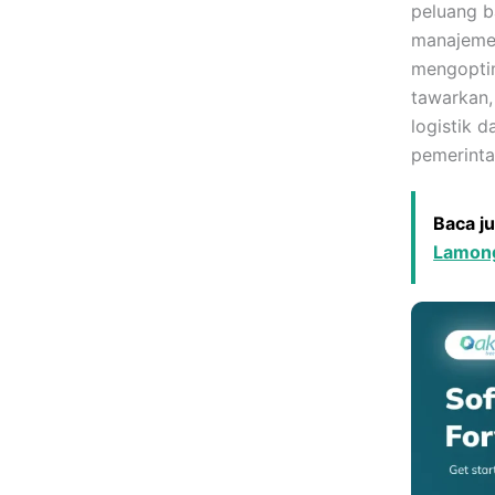
peluang b
manajemen
mengoptim
tawarkan,
logistik 
pemerinta
Baca j
Lamon