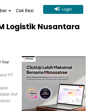
Login
ber
Cek Resi
KM Logistik Nusantara
V Siap
ara! PT
apal
adalah KM
arakan