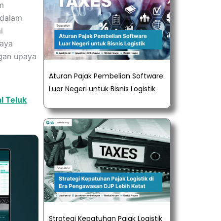
rm
 dalam
i
iaya
ngan upaya
Aturan Pajak Pembelian Software
Luar Negeri untuk Bisnis Logistik
l Teluk
Strategi Kepatuhan Pajak Logistik