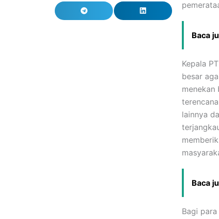
pemerataan
Baca j
Kepala PT
besar aga
menekan b
terencana
lainnya d
terjangka
memberika
masyaraka
Baca j
Bagi para 