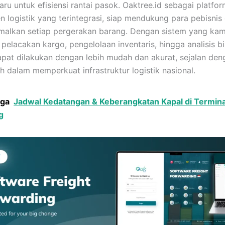
aru untuk efisiensi rantai pasok. Oaktree.id sebagai platfo
 logistik yang terintegrasi, siap mendukung para pebisnis
alkan setiap pergerakan barang. Dengan sistem yang kam
 pelacakan kargo, pengelolaan inventaris, hingga analisis b
dapat dilakukan dengan lebih mudah dan akurat, sejalan de
h dalam memperkuat infrastruktur logistik nasional.
uga
Jadwal Kedatangan & Keberangkatan Kapal di Termina
g