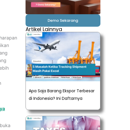
Demo Sekarang
Artikel Lainnya
 harapan
fikan
yang
ang
ebih
n
Apa Saja Barang Ekspor Terbesar
di Indonesia? Ini Daftarnya
nya
mbuka