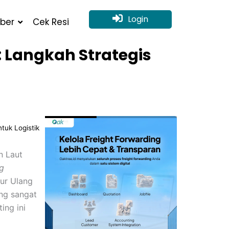
Login
ber
Cek Resi
: Langkah Strategis
tuk Logistik
n Laut
ng
aur Ulang
ng sangat
ing ini