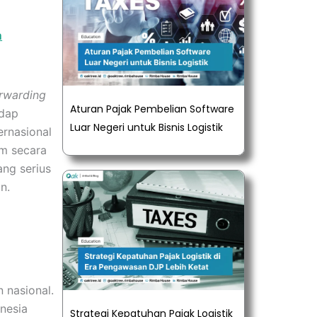
m
orwarding
Aturan Pajak Pembelian Software
adap
Luar Negeri untuk Bisnis Logistik
ernasional
im secara
ang serius
n.
 nasional.
nesia
Strategi Kepatuhan Pajak Logistik