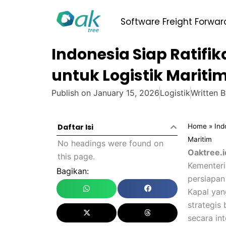
Skip
to
Software Freight Forwar
content
Indonesia Siap Ratifi
untuk Logistik Mariti
Publish on
January 15, 2026
Logistik
Written 
Home
»
Ind
Daftar Isi
Maritim
No headings were found on
Oaktree.i
this page.
Kementeri
Bagikan:
persiapan
Kapal yan
strategis
secara int