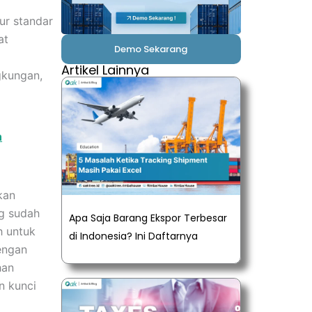
ur standar
at
Demo Sekarang
Artikel Lainnya
gkungan,
n
kan
g sudah
Apa Saja Barang Ekspor Terbesar
h untuk
di Indonesia? Ini Daftarnya
engan
han
n kunci