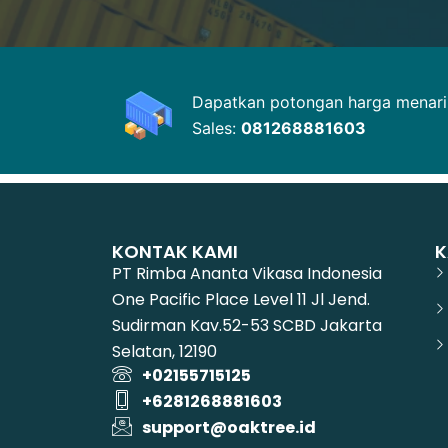
Dapatkan potongan harga menarik
Sales:
081268881603
KONTAK KAMI
K
PT Rimba Ananta Vikasa Indonesia
One Pacific Place Level 11 Jl Jend.
Sudirman Kav.52-53 SCBD Jakarta
Selatan, 12190
+02155715125
+6281268881603
support@oaktree.id