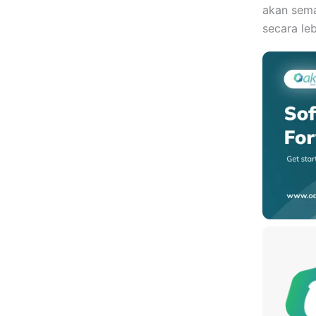
akan sema
secara le