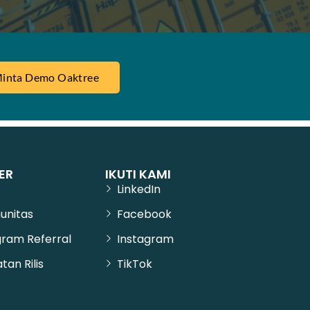
inta Demo Oaktree
ER
IKUTI KAMI
LinkedIn
unitas
Facebook
ram Referral
Instagram
tan Rilis
TikTok