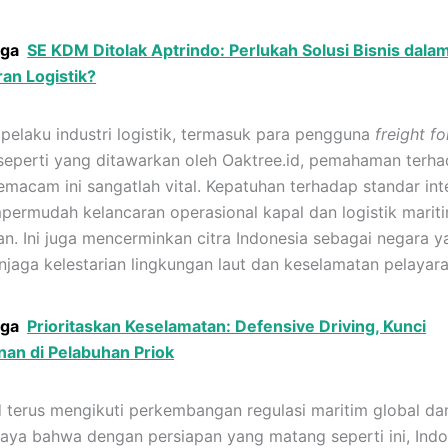
uga
SE KDM Ditolak Aptrindo: Perlukah Solusi Bisnis dala
ran Logistik?
 pelaku industri logistik, termasuk para pengguna
freight f
eperti yang ditawarkan oleh Oaktree.id, pemahaman terh
semacam ini sangatlah vital. Kepatuhan terhadap standar int
ermudah kelancaran operasional kapal dan logistik marit
an. Ini juga mencerminkan citra Indonesia sebagai negara y
jaga kelestarian lingkungan laut dan keselamatan pelayara
uga
Prioritaskan Keselamatan: Defensive Driving, Kunci
an di Pelabuhan Priok
d terus mengikuti perkembangan regulasi maritim global dan
aya bahwa dengan persiapan yang matang seperti ini, Indo