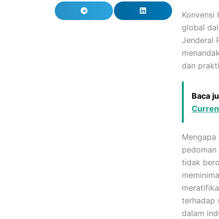
Konvensi 
global da
Jenderal 
menandaka
dan prakti
Baca j
Curren
Mengapa i
pedoman y
tidak ber
meminimal
meratifik
terhadap 
dalam ind