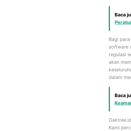
Baca j
Peratu
Bagi para
software
s
regulasi 
akan memp
keseluruh
dalam men
Baca j
Keaman
Oaktree.i
Kami perc