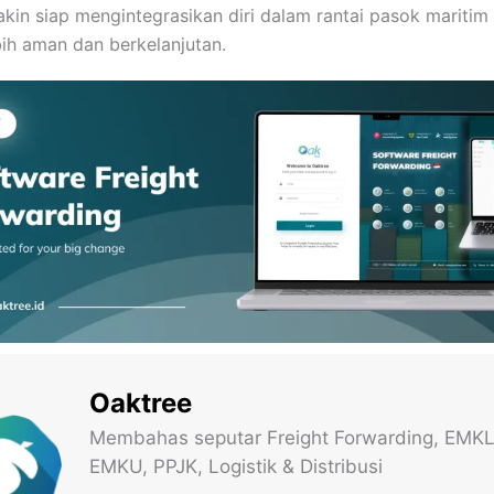
kin siap mengintegrasikan diri dalam rantai pasok maritim
bih aman dan berkelanjutan.
Oaktree
Membahas seputar Freight Forwarding, EMKL
EMKU, PPJK, Logistik & Distribusi