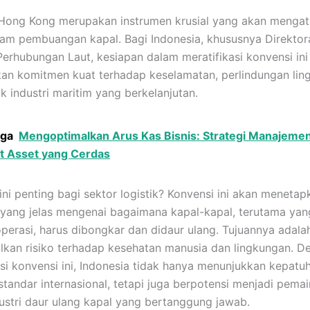
Hong Kong merupakan instrumen krusial yang akan mengat
lam pembuangan kapal. Bagi Indonesia, khususnya Direktor
Perhubungan Laut, kesiapan dalam meratifikasi konvensi ini
n komitmen kuat terhadap keselamatan, perlindungan lin
k industri maritim yang berkelanjutan.
uga
Mengoptimalkan Arus Kas Bisnis: Strategi Manajeme
t Asset yang Cerdas
ni penting bagi sektor logistik? Konvensi ini akan menetap
ang jelas mengenai bagaimana kapal-kapal, terutama yan
operasi, harus dibongkar dan didaur ulang. Tujuannya adala
kan risiko terhadap kesehatan manusia dan lingkungan. D
asi konvensi ini, Indonesia tidak hanya menunjukkan kepatu
standar internasional, tetapi juga berpotensi menjadi pemai
ustri daur ulang kapal yang bertanggung jawab.