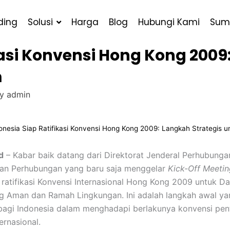
ding
Solusi
Harga
Blog
Hubungi Kami
Sum
kasi Konvensi Hong Kong 2009
m
By
admin
onesia Siap Ratifikasi Konvensi Hong Kong 2009: Langkah Strategis un
d
– Kabar baik datang dari Direktorat Jenderal Perhubunga
an Perhubungan yang baru saja menggelar
Kick-Off Meeti
 ratifikasi Konvensi Internasional Hong Kong 2009 untuk D
g Aman dan Ramah Lingkungan. Ini adalah langkah awal ya
 bagi Indonesia dalam menghadapi berlakunya konvensi pent
ernasional.