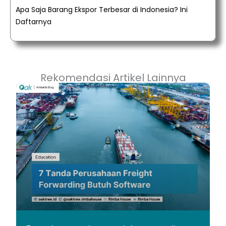
Apa Saja Barang Ekspor Terbesar di Indonesia? Ini
Daftarnya
Rekomendasi Artikel Lainnya