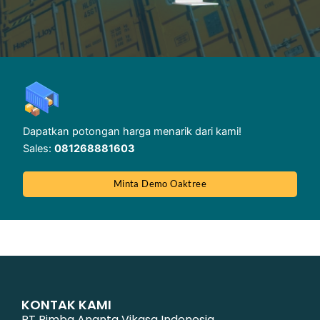
Dapatkan potongan harga menarik dari kami!
Sales:
081268881603
Minta Demo Oaktree
KONTAK KAMI
PT Rimba Ananta Vikasa Indonesia