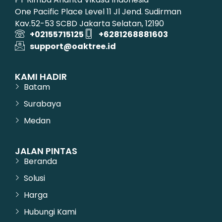
One Pacific Place Level 11 Jl Jend. Sudirman
Kav.52-53 SCBD Jakarta Selatan, 12190
+02155715125
+6281268881603
support@oaktree.id
KAMI HADIR
Batam
Surabaya
Medan
JALAN PINTAS
Beranda
Solusi
Harga
Hubungi Kami