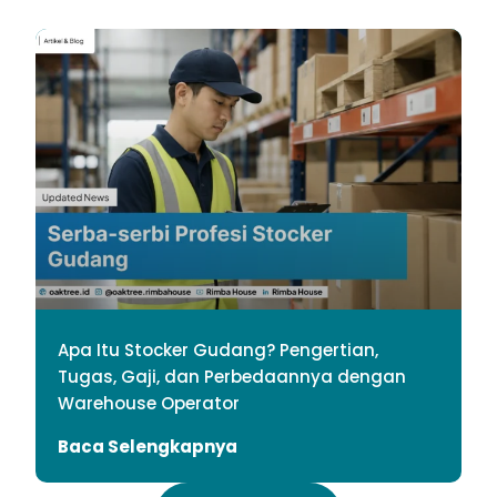
Apa Itu Stocker Gudang? Pengertian,
Tugas, Gaji, dan Perbedaannya dengan
Warehouse Operator
Baca Selengkapnya