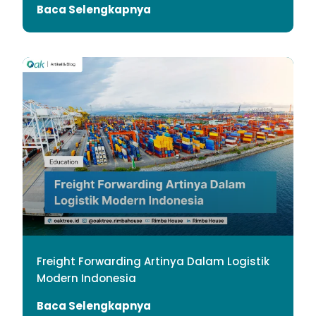
Baca Selengkapnya
Freight Forwarding Artinya Dalam Logistik
Modern Indonesia
Baca Selengkapnya