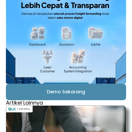
Demo Sekarang
Artikel Lainnya