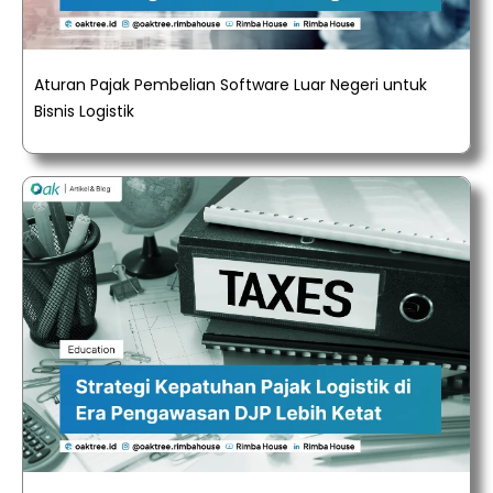
Aturan Pajak Pembelian Software Luar Negeri untuk
Bisnis Logistik