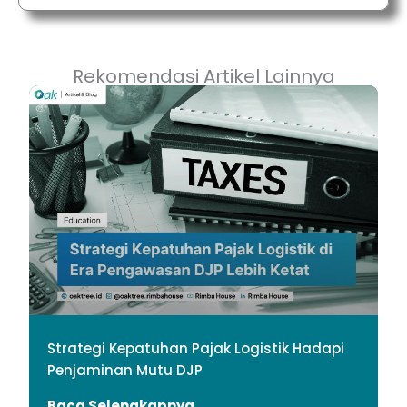
Rekomendasi Artikel Lainnya
Strategi Kepatuhan Pajak Logistik Hadapi
Penjaminan Mutu DJP
Baca Selengkapnya