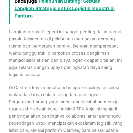
Baca juga
Pelabuhan Batang: Sebuah
Langkah Strategis untuk Logistik Industri di
Pantura
Langkah proaktif seperti ini sangat penting dalam rantai
pasok. Kelancaran di pelabuhan merupakan gerbang
utama bagi pergerakan barang. Dengan mempercepat
waktu tunggu truk, diharapkan proses pengiriman
menjadi lebih efisien dan biaya logistik dapat ditekan. Ini
juga selaras dengan upaya peningkatan daya saing
logistik nasional.
Di Oaktree, kami memahami betapa krusialnya efisiensi
waktu dan biaya dalam setiap tahapan logistik.
Pergerakan barang yang lancar dari pelabuhan menuju
tujuan akhir adalah kunci. Inisiatif TPK Koja ini menjadi
pengingat akan pentingnya kolaborasi antar pemangku
kepentingan untuk menciptakan ekosistem logistik yang
lebih baik. Melalui platform Oaktree, para pelaku usaha