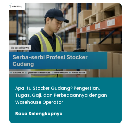
Apa Itu Stocker Gudang? Pengertian,
Tugas, Gaji, dan Perbedaannya dengan
Warehouse Operator
Baca Selengkapnya