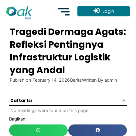
Skip
to
Login
content
Tragedi Dermaga Agats:
Refleksi Pentingnya
Infrastruktur Logistik
yang Andal
Publish on
February 14, 2026
Berita
Written By
admin
Daftar Isi
No headings were found on this page.
Bagikan: